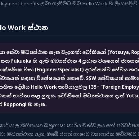
oyment benefits ලබා ගැනීමට ඔබ Hello Work හි ලියාපදිංචි 
lo Work ස්ථාන
කියා සේවා මධ්‍යස්ථාන ගැන වැදගත්: ටෝකියෝ (Yotsuya, R
 සහ Fukuoka හි ඇති මධ්‍යස්ථාන 4 ප්‍රධාන වශයෙන් ජාත්‍යන
ක්ෂණික වීසා (Engineer/Specialist) දරන්නන්ට සේවය කරය
සේවකයන් සඳහා විශේෂයෙන් නොවේ. SSW සේවකයන් සාමාන
හිත දේශීය Hello Work කාර්යාලවල 135+ "Foreign Employ
 එකක් භාවිතා කළ යුතුය. ටෝකියෝ මධ්‍යස්ථානය දැන් Yotsuy
ර Roppongi හි නැත.
ork කාර්යාල කිහිපයක බහුභාෂා කාර්ය මණ්ඩලය හෝ පරිවර්ත
ේවා මධ්‍යස්ථාන ඇත. ඔබේ ජපන් භාෂාව ව්‍යාපාරික මට්ටම