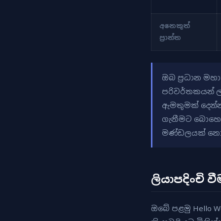
අනෙකුත්
ප්‍රාන්ත
ඔබ ප්‍රධාන මහ
පරිවර්තකයන් ල
ඇමතුමක් දෙන්
ගැනීමට බොහෝ 
මණ්ඩලයක් නොම
ලියාපදිංචි 
ඔබේ පළමු Hello W