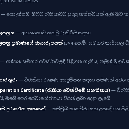
්තු 30–60 ක් ගතවේ.
— දෙපැත්තම; ඔබට රැකියාවට සුදුසු තත්ත්වයක් ඇති බව ත
පත්‍රය
— අනන්‍යතාව තහවුරු කිරීම සඳහා
පත්‍ර ප්‍රමාණයේ ඡායාරූපයක්
(3×4 සෙ.මී.; සමහර කාර්යාල ඩි
— අත්සන සමහර අවස්ථාවලදී පිළිගත හැකිය, නමුත් මුද්‍රාවක් 
තොරතුරු
— විරැකියා රක්‍ෂණ අයදුම්පත සඳහා පමණක් අවශ්‍ය
paration Certificate (රැකියා වෙන්වීමේ සහතිකය)
— විරැක
යි; ඔබේ පෙර සේවායෝජකයා විසින් ලබා දෙනු ලැබේ
ගම දුරකථන අංකයක්
— සම්මුඛ සාකච්ඡා සහ උපදේශන පිළිබඳ