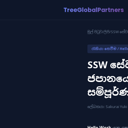
TreeGlobalPartners
මුල් පිටුව
/
ලිපි
/
SSW සේවක
රැකියා සෙවීම / Hell
SSW සේ
ජපානයේ
සම්පූර
ලේඛකයා: Sakurai Yuk
Hello Work
යනු සෞ