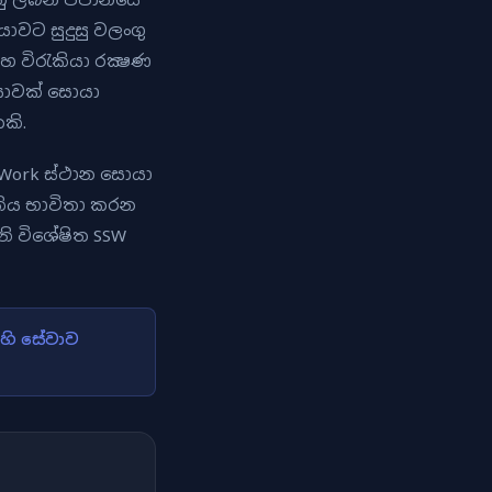
යාවට සුදුසු වලංගු
 විරැකියා රක්‍ෂණ
ියාවක් සොයා
කි.
Work ස්ථාන සොයා
ධතිය භාවිතා කරන
නි විශේෂිත SSW
 හි සේවාව