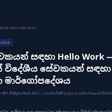
යන් සඳහා Hello Work
o Work
වකයන් සඳහා Hello Work 
 විදේශීය සේවකයන් සඳහා
්ණ මාර්ගෝපදේශය
i / 櫻井 勇輝
ප්‍රකාශිතයි: මැයි 6, 2026
කියවීමේ කාලය: ආසන්න වශයෙන් මිනිත්තු
ඛ්‍ය, කම්කරු සහ සුභසාධන අමාත්‍යාංශය විසින් මෙහෙය