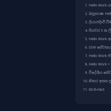
Hello Work 
බහුභාෂා Hel
ලියාපදිංචි 
පියවර 5 ක ලිය
Hello Work 
SSW සේවකයන
Hello Work එ
Hello Work +
විදේශීය සේව
නිතර අසන ප්‍
සාරාංශය