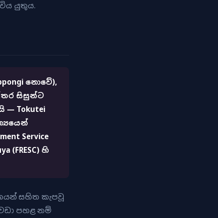
විය යුතුය.
oppongi නොවේ),
්තර සිසුන්ට
ි — Tokutei
්‍යයෙන්
ment Service
a (FRESC) හි
කයන් සහිත කැපවූ
ට වඩා පහළ නම්