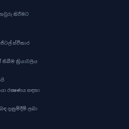
හවුරු කිරීමට
ජිටල් ස්වීකාර
තිබීම ක්‍රියාවලිය
යි
ියා රක්‍ෂණය සඳහා
 දැනුම්දීම් ලබා