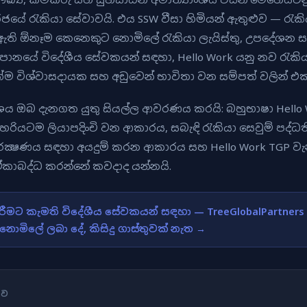
රජයේ රැකියා සේවාවයි. එය SSW වීසා හිමියන් ඇතුළුව — රැකි
 ඇති ඕනෑම කෙනෙකුට නොමිලේ රැකියා ලැයිස්තු, උපදේශන සහ
ජපානයේ විදේශීය සේවකයන් සඳහා, Hello Work යනු නව රැක
්ම විශ්වාසදායක සහ අඩුවෙන් භාවිතා වන සම්පත් වලින් එක
 ඔබ දැනගත යුතු සියල්ල ආවරණය කරයි: බහුභාෂා Hello 
හරියටම ලියාපදිංචි වන ආකාරය, සබැඳි රැකියා සෙවුම් පද්
රක්‍ෂණය සඳහා අයදුම් කරන ආකාරය සහ Hello Work TGP වැ
කාබද්ධ කරන්නේ කවදාද යන්නයි.
ීමට කැමති විදේශීය සේවකයන් සඳහා — TreeGlobalPartners
නොමිලේ ලබා දේ, කිසිදු ගාස්තුවක් නැත →
ුව