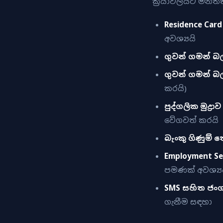
ක්‍රියාවලියට මිනිත
Residence Card
අවශ්‍යයි
ගුවන් ගමන් බල
ගුවන් ගමන් බල
කරයි)
පුද්ගලික මුද්‍රාව
වේගවත් කරයි
බැංකු ගිණුම් 
Employment Se
පමණක් අවශ්‍ය
SMS සහිත ජං
ගැනීම සඳහා