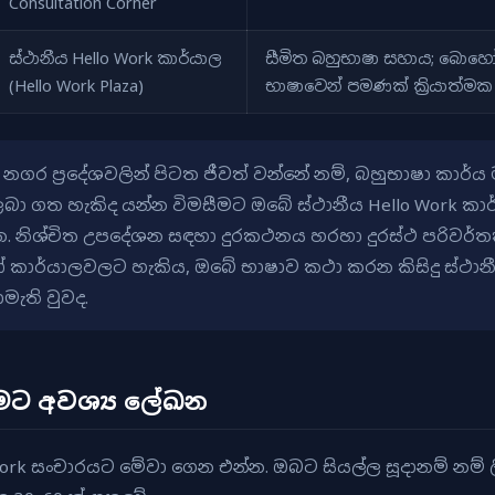
Consultation Corner
ස්ථානීය Hello Work කාර්යාල
සීමිත බහුභාෂා සහාය; බොහ
(Hello Work Plaza)
භාෂාවෙන් පමණක් ක්‍රියාත්මක
ා නගර ප්‍රදේශවලින් පිටත ජීවත් වන්නේ නම්, බහුභාෂා කාර
බා ගත හැකිද යන්න විමසීමට ඔබේ ස්ථානීය Hello Work කා
න. නිශ්චිත උපදේශන සඳහා දුරකථනය හරහා දුරස්ථ පරිවර්
කාර්යාලවලට හැකිය, ඔබේ භාෂාව කථා කරන කිසිදු ස්ථානී
ැති වුවද.
වීමට අවශ්‍ය ලේඛන
ork සංචාරයට මේවා ගෙන එන්න. ඔබට සියල්ල සූදානම් නම් ලි