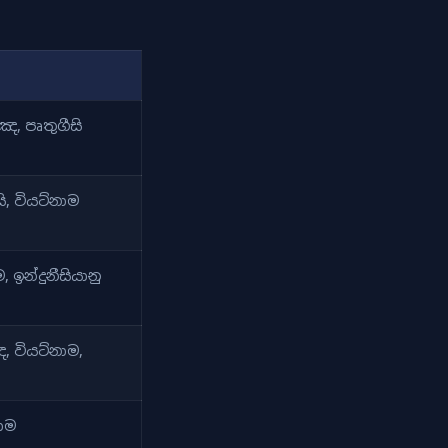
ඤ්ඤ, පෘතුගීසි
සි, වියට්නාම
ාම, ඉන්දුනීසියානු
්ඤ, වියට්නාම,
නාම