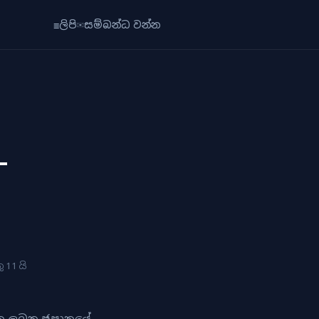
☰
ලිපි
✉
සම්බන්ධ වන්න
—
 11 යි
වනු ලබන ජපානයේ