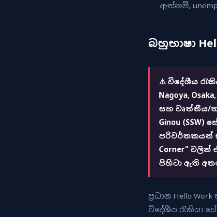
ඇත්නම්, unempl
බහුභාෂා Hel
⚠️ විදේශීය රැ
Nagoya, Osaka,
සහ වෘත්තීය/තා
Ginou (SSW) 
පරිවර්තකයන් ස
Corner" වලින්
පිහිටා ඇති අත
ප්‍රධාන Hello W
විදේශීය රැකියා ස