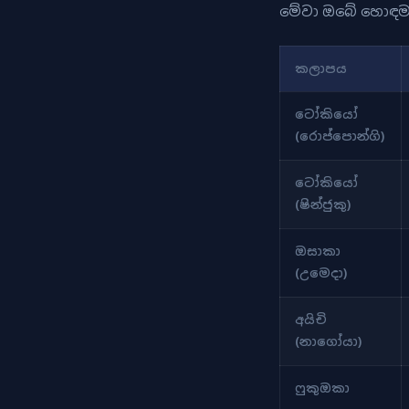
මේවා ඔබේ හොඳම ප
කලාපය
ටෝකියෝ
(රොප්පොන්ගි)
ටෝකියෝ
(ෂින්ජුකු)
ඔසාකා
(උමෙදා)
අයිචි
(නාගෝයා)
ෆුකුඔකා