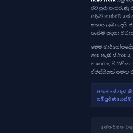
රට පුරා පැතිරුණු 
පදිංචි තත්ත්වයක්
සහාය ලබා දෙයි. 
ගැනීම සඳහා වඩාත
මෙම මාර්ගෝපදේශය
ගත හැකි ස්ථානය, 
ආකාරය, විරැකියා 
ඒජන්සියක් සමඟ ඒ
ජපානයේ වැඩ කිර
සම්පූර්ණයෙන්ම 
අන්තර්ගත වග