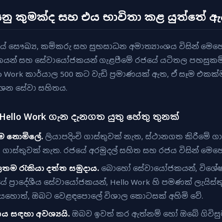
යනු කුමක්ද සහ එය භාවිතා කළ යුත්තේ ඇ
යේ සෞඛ්‍ය, කම්කරු සහ සුභසාධන අමාත්‍යාංශය විසින් මෙ
කයන් සහ සේවායෝජකයන් ගැළපීමේ රජයේ යටිතල පහසුකම
lo Work කාර්යාල 500 කට වැඩි ප්‍රමාණයක් ඇත, ඒ සෑම එකක්
ේශන සේවා සහිතය.
ello Work ගැන දැනගත යුතු හේතු තුනක්
ම නොමිලේ.
ලියාපදිංචි ගාස්තුවක් නැත, ස්ථානගත කිරීමේ ගාස
ගාස්තුවක් නැත. රජයේ අරමුදල් සහිත සහ රජය විසින් මෙහ
තම රැකියා දත්ත සමුදාය.
බොහෝ සේවායෝජකයන්, විශේෂය
ණයේ ප්‍රාදේශීය සේවායෝජකයන්, Hello Work හි පමණක් ලැයිස
යහොත්, ඔබට වෙළඳපොලේ විශාල කොටසක් අහිමි වේ.
ණය සඳහා අවශ්‍යයි.
ඔබව ඉවත් කර ඇත්නම් හෝ ඔබේ ගිවිසුම