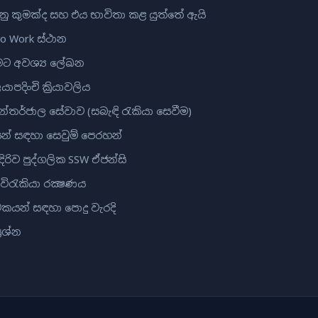
යනු කුමක්ද සහ එය භාවිතා කළ යුත්තේ ඇයි
lo Work ස්ථාන
වීමට අවශ්‍ය ලේඛන
ාපදිංචි ක්‍රියාවලිය
අන්තර්ජාල සේවාව (සබැඳි රැකියා සෙවීම)
් සඳහා සෙවුම් පෙරහන්
දිරිව පුද්ගලික SSW ඒජන්සි
 විරැකියා රක්‍ෂණය
කයන් සඳහා පොදු වැරදි
රශ්න