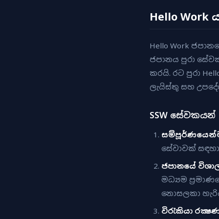
Hello Work 
Hello Work ජපාන
ජපානය පුරා සේව
කරයි. රට පුරා Hel
ලැයිස්තු සහ උපද
SSW සේවකයන් H
සම්පූර්ණයෙන්
සේවාවක් සඳහා 
ජපානයේ විශාල
මධ්‍යම ප්‍රමා
නොසලකා හැරි
විරැකියා රක්‍ෂ