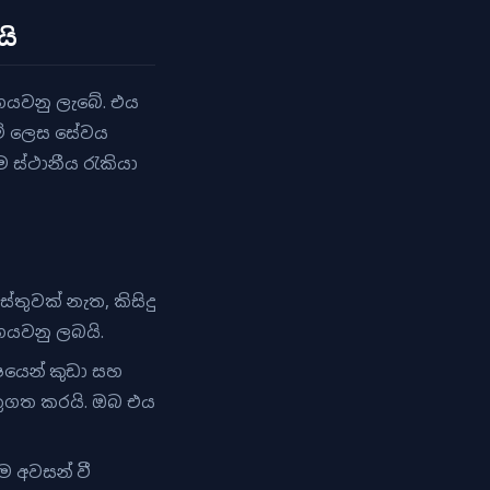
යි
හෙයවනු ලැබේ. එය
් ලෙස සේවය
ම ස්ථානීය රැකියා
්තුවක් නැත, කිසිදු
ෙයවනු ලබයි.
ෙන් කුඩා සහ
්තුගත කරයි. ඔබ එය
 අවසන් වී