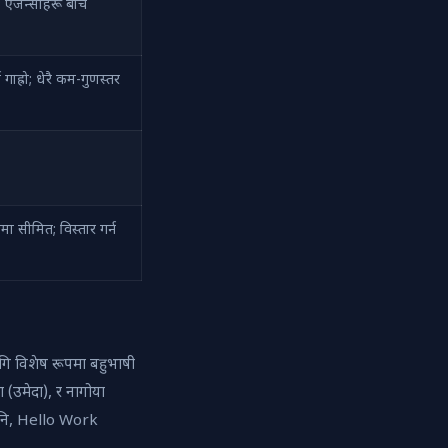
; एजेन्सीहरू बीच
 गाह्रो; धेरै कम-गुणस्तर
मा सीमित; विस्तार गर्न
गि विशेष रूपमा बहुभाषी
ा (उमेदा), र नागोया
 पनि, Hello Work