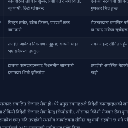
कामदारका लागि निःशुल्क, प्रमाणित रोजगारदाता,
एजेन्सी नेटवर्कमा सीमित
बहुभाषी, छिटो प्लेसमेन्ट
गुणस्तर भिन्न हुन्छ
विस्तृत छनोट, खोज फिल्टर, पारदर्शी तलब
रोजगारदाता प्रमाणित गर्न
जानकारी
वा म्याद नाघेका सूचीहरू
तपाईंले आवेदन नियन्त्रण गर्नुहुन्छ; कम्पनी थाहा
समय-गहन; सीमित पहुँच
भए सबैभन्दा उपयुक्त
हालका कामदारहरूबाट विश्वसनीय जानकारी;
तपाईंको अवस्थित नेटवर्क
इमानदार भित्री दृष्टिकोण
गाह्रो
ार-संचालित रोजगार सेवा हो। धेरै प्रमुख स्थानहरूले विदेशी कामदारहरूको ला
ा टोकियो विदेशी रोजगार सेवा केन्द्र (रोप्पोङगी), ओसाका विदेशी रोजगार सेवा कुन
्द्र समावेश छन्। यदि तपाईंको स्थानीय कार्यालयमा सीमित बहुभाषी सहयोग छ भने