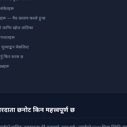
ा संकेतहरू
रू — वैध प्रस्ताव कस्तो हुन्छ
ो जागिर खोज तालिका
 कागजातहरू
 मूल्याङ्कन चेकलिस्ट
्नु किन फरक छ
रश्नहरू
रदाता छनोट किन महत्त्वपूर्ण छ