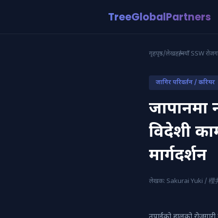
TreeGlobalPartners
गृहपृष्ठ
/
लेखहरू
/
नयाँ SSW रोजगार
जागिर परिवर्तन / करियर
जापानमा न
विदेशी का
मार्गदर्शन
लेखक: Sakurai Yuki /
तपाईंको हालको रोजगारी 