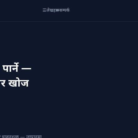
☰
लेखहरू
✉
सम्पर्क
ार्ने —
गिर खोज
र चाहनुहुन्छ — जापानमा