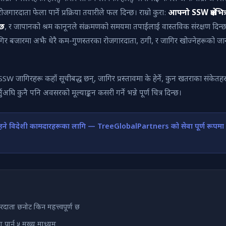
ोजगारदाता फेला पार्ने प्रक्रिया तयारीले फल दिन्छ। राम्रो कुरा:
आफ्नो SSW क्षेत्रभि
 छ
, र जापानको श्रम कानूनले संक्रमणको समयमा तपाईंलाई वास्तविक संरक्षण दिन्
गिर बजारमा अझै धेरै कम-गुणस्तरका रोजगारदाता, ठगी, र जागिर खोज्नेहरूको
 SSW जागिरहरू कहाँ सूचीबद्ध छन्, जागिर प्रस्तावमा के हेर्ने, कुन खतराका संकेत
्नुअघि कुनै पनि अवसरको मूल्याङ्कन कसरी गर्ने भन्ने पूर्ण चित्र दिन्छ।
हने विदेशी कामदारहरूका लागि — TreeGlobalPartners को सेवा पूर्ण रूपमा न
रदाता छनोट किन महत्त्वपूर्ण छ
पार्न ५ मुख्य माध्यम