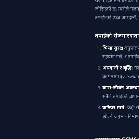
रोजगारदाताको छनोटले तप
जोडिएको छ, त्यसैले गलत
तपाईंलाई उच्च आम्दानी, य
तपाईंको रोजगारदाता छ
भिसा सुरक्षा:
अनुपालन 
सहयोग गर्छ, र तपाईंक
आम्दानी र वृद्धि:
तलब
कम्पनीमा ३०–४०% बढ
काम-जीवन अवस्था
सबैले तपाईंको जापानमा
करियर मार्ग:
केही र
खोल्ने अनुभव निर्माण 