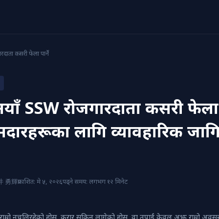
दाता कसरी फेला पार्ने
याँ SSW रोजगारदाता कसरी फेला प
मदारहरूका लागि व्यावहारिक जा
 櫻井 勇輝
प्रकाशित: मे ५, २०२६
पढ्ने समय: लगभग १२ मिनेट
राम्रो नचलिरहेको होस्, करार सकिन लागेको होस्, वा तपाईं केवल अझ राम्रो अवस