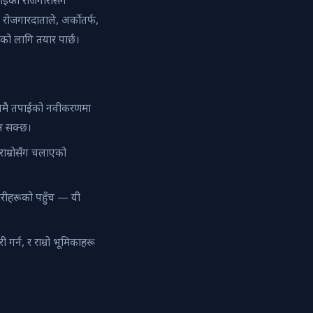
ईंको रोजगारीसँग
ोजगारदाताले, अर्कोतर्फ,
नको लागि तयार पार्छ।
समयमै तपाईंको नवीकरणमा
ुन सक्छ।
 राम्रोसँग चलाएको
ारीहरूको पहुँच — यी
र्न, र राम्रो भूमिकाहरू