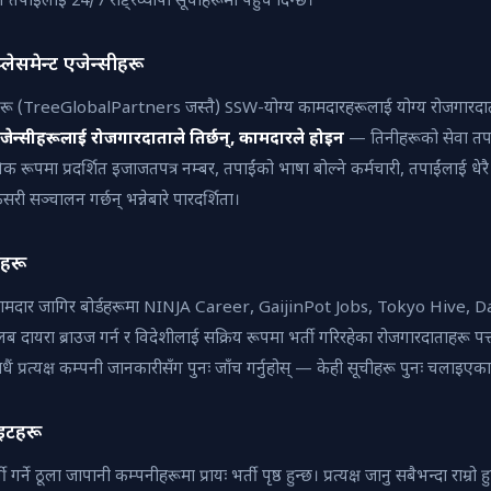
ाले तपाईंलाई 24/7 राष्ट्रव्यापी सूचीहरूमा पहुँच दिन्छ।
ेसमेन्ट एजेन्सीहरू
्सीहरू (TreeGlobalPartners जस्तै) SSW-योग्य कामदारहरूलाई योग्य रोजगारद
एजेन्सीहरूलाई रोजगारदाताले तिर्छन्, कामदारले होइन
— तिनीहरूको सेवा तपाई
्वजनिक रूपमा प्रदर्शित इजाजतपत्र नम्बर, तपाईंको भाषा बोल्ने कर्मचारी, तपाईंलाई ध
री सञ्चालन गर्छन् भन्नेबारे पारदर्शिता।
डहरू
-कामदार जागिर बोर्डहरूमा NINJA Career, GaijinPot Jobs, Tokyo Hive, D
 दायरा ब्राउज गर्न र विदेशीलाई सक्रिय रूपमा भर्ती गरिरहेका रोजगारदाताहरू प
ैं प्रत्यक्ष कम्पनी जानकारीसँग पुनः जाँच गर्नुहोस् — केही सूचीहरू पुनः चलाइएका 
ाइटहरू
ने ठूला जापानी कम्पनीहरूमा प्रायः भर्ती पृष्ठ हुन्छ। प्रत्यक्ष जानु सबैभन्दा राम्र