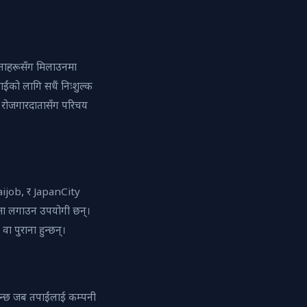
ाताहरूसँग मिलाउनमा
ंको लागि सधैं निःशुल्क
ेरै रोजगारदातासँग परिचय
aijob, र JapanCity
त्ता लगाउन उपयोगी छन्।
वा पुराना हुन्छन्।
ो हुन्छ जब तपाईंलाई कम्पनी