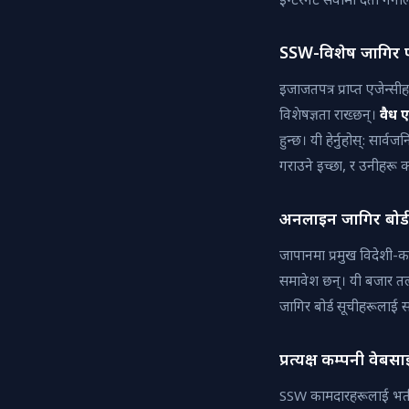
इन्टरनेट सेवामा दर्ता गर्न
SSW-विशेष जागिर प्ल
इजाजतपत्र प्राप्त एजेन
विशेषज्ञता राख्छन्।
वैध 
हुन्छ। यी हेर्नुहोस्: सार
गराउने इच्छा, र उनीहरू कस
अनलाइन जागिर बोर्
जापानमा प्रमुख विदेशी
समावेश छन्। यी बजार तलब
जागिर बोर्ड सूचीहरूलाई सध
प्रत्यक्ष कम्पनी वेबस
SSW कामदारहरूलाई भर्ती गर्