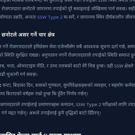
ाईंको मासिक तलबभन्दा धेरै कुरालाई असर गर्छ। तपाईंको SSW भिसा स्थिति तपा
 रोजगारदाता छनोटले जापानमा तपाईंको पूरै बसाइलाई जोखिममा पार्न सक्छ। सही र
ोग्यता उन्नति, अन्ततः
SSW Type 2
मा सर्ने, र जापानमा स्थिर दीर्घकालीन जीव
नोटले असर गर्ने चार क्षेत्र
गर्ने रोजगारदाताले इमिग्रेसन सेवा एजेन्सीसँग सबै आवश्यक सूचना दर्ता गर्छ, 
ो स्थिति सुरक्षित राख्छ। अनुपालन नगर्ने रोजगारदाताले तपाईंको स्थिति समाप्त ह
, भत्ता, ओभरटाइम नीति, र उच्च तलबको बाटो धेरै भिन्न हुन्छ। उही SSW क्षेत्रले
ी भुक्तानी गर्न सक्छ।
:
घन्टा, बिदाका दिन, बासको गुणस्तर, सुपरिवेक्षकहरूको व्यवहार, र सहयोग कर्मच
 बिताएको वर्षहरू राम्रो हुन्छ कि हुँदैन निर्णय गर्छन्।
ोजगारदाताले तपाईंलाई प्रमाणपत्रहरू कमाउन, SSW Type 2 परीक्षाको लागि तयारी ग
गर्न मद्दत गर्छन्। अरूले तपाईंलाई कुनै वृद्धिको बाटो दिँदैनन्।