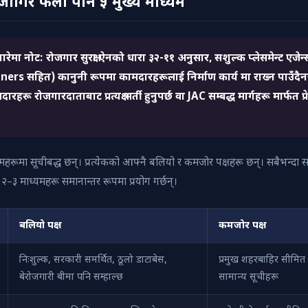
गिर फेला पार्न ५ मुख्य माध्यम
रेमा नोट: रोजगार सुरक्षा ऐनको धारा ३२-११ अनुसार, सशुल्क प्लेसमेन्ट एजेन
rs सहित) कानुनी रूपमा कामदारहरूलाई निर्माण कार्य मा राख्न पाउँदै
हरू रोजगारदाताबाट प्रत्यक्ष भर्ती हुनुपर्छ वा JAC सम्बद्ध मार्गहरू मार्फत प्
महरूमा सूचीबद्ध छन्। प्रत्येकको आफ्नै बलियो र कमजोर पक्षहरू छन्। सबैभन्दा
टा २–३ माध्यमहरू समानान्तर रूपमा प्रयोग गर्छन्।
बलियो पक्ष
कमजोर पक्ष
निःशुल्क, सरकारी समर्थित, ठूलो डाटाबेस,
प्रमुख शहरबाहिर सीमित
बेरोजगारी बीमा पनि सम्हाल्छ
सामान्य सूचीहरू