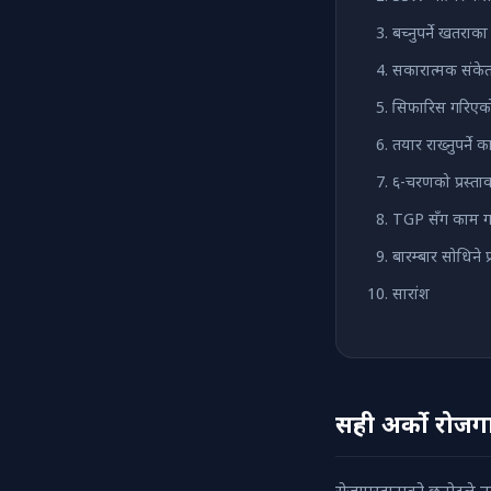
बच्नुपर्ने खतराक
सकारात्मक संकेतह
सिफारिस गरिएक
तयार राख्नुपर्ने
६-चरणको प्रस्ताव
TGP सँग काम गर
बारम्बार सोधिने प्
सारांश
सही अर्को रोजगा