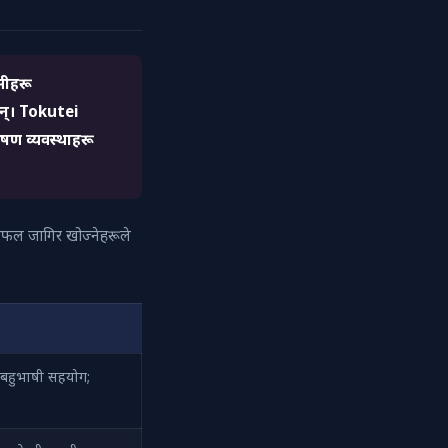
्सीहरू
नन्। Tokutei
रेषण व्यवस्थाहरू
 सफल जागिर खोज्नेहरूले
 बहुभाषी सहयोग;