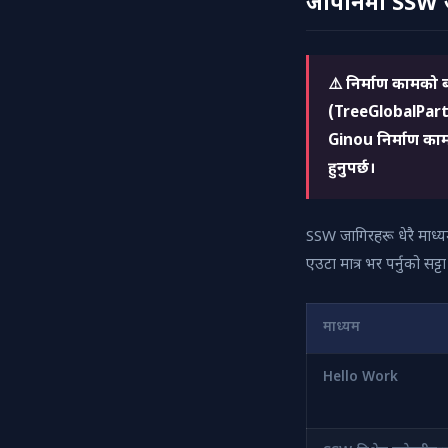
जापानमा SSW जा
⚠️ निर्माण कामको बा
(TreeGlobalPartne
Ginou निर्माण कामदार
हुनुपर्छ।
SSW जागिरहरू धेरै माध्य
एउटा मात्र भर पर्नुको सट्
माध्यम
Hello Work