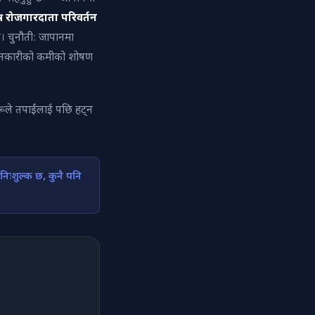
त्र रोजगारदाता परिवर्तन
छ। चुनौती: जापानमा
 जानकारीको कमीको शोषण
हरूले तपाईंलाई पछि हट्न
िःशुल्क छ, कुनै पनि