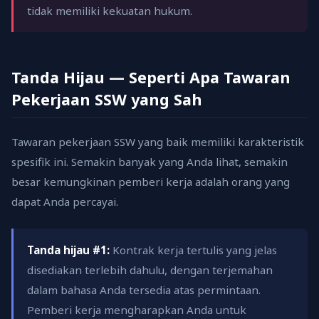
tidak memiliki kekuatan hukum.
Tanda Hijau — Seperti Apa Tawaran
Pekerjaan SSW yang Sah
Tawaran pekerjaan SSW yang baik memiliki karakteristik
spesifik ini. Semakin banyak yang Anda lihat, semakin
besar kemungkinan pemberi kerja adalah orang yang
dapat Anda percayai.
Tanda hijau #1:
Kontrak kerja tertulis yang jelas
disediakan terlebih dahulu, dengan terjemahan
dalam bahasa Anda tersedia atas permintaan.
Pemberi kerja mengharapkan Anda untuk