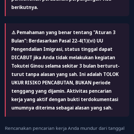
berikutnya.
⚠️ Pemahaman yang benar tentang "Aturan 3
Bulan": Berdasarkan Pasal 22-4(1)(vi) UU
Pengendalian Imigrasi, status tinggal dapat
DICABUT jika Anda tidak melakukan kegiatan
Tokutei Ginou selama sekitar 3 bulan berturut-
turut tanpa alasan yang sah. Ini adalah TOLOK
UKUR RISIKO PENCABUTAN, BUKAN periode
tenggang yang dijamin. Aktivitas pencarian
kerja yang aktif dengan bukti terdokumentasi
umumnya diterima sebagai alasan yang sah.
Rencanakan pencarian kerja Anda mundur dari tanggal