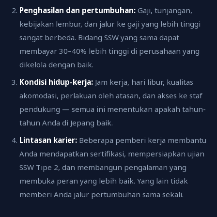
Penghasilan dan pertumbuhan:
Gaji, tunjangan,
kebijakan lembur, dan jalur ke gaji yang lebih tinggi
sangat berbeda. Bidang SSW yang sama dapat
membayar 30–40% lebih tinggi di perusahaan yang
dikelola dengan baik.
Kondisi hidup-kerja:
Jam kerja, hari libur, kualitas
akomodasi, perlakuan oleh atasan, dan akses ke staf
pendukung — semua ini menentukan apakah tahun-
tahun Anda di Jepang baik.
Lintasan karier:
Beberapa pemberi kerja membantu
Anda mendapatkan sertifikasi, mempersiapkan ujian
SSW Tipe 2, dan membangun pengalaman yang
membuka peran yang lebih baik. Yang lain tidak
memberi Anda jalur pertumbuhan sama sekali.