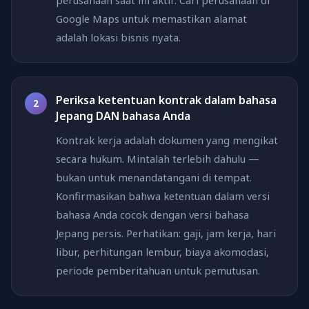
Google Maps untuk memastikan alamat
adalah lokasi bisnis nyata.
Periksa ketentuan kontrak dalam bahasa
2
Jepang DAN bahasa Anda
Kontrak kerja adalah dokumen yang mengikat
secara hukum. Mintalah terlebih dahulu —
bukan untuk menandatangani di tempat.
Konfirmasikan bahwa ketentuan dalam versi
bahasa Anda cocok dengan versi bahasa
Jepang persis. Perhatikan: gaji, jam kerja, hari
libur, perhitungan lembur, biaya akomodasi,
periode pemberitahuan untuk pemutusan.