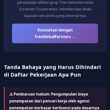
perusahaan afiliasi grup Tree Administrative
Scrivener Corporation, memberikan Anda
layanan satu pintu yang sebenarnya.
Konsultasi dengan
TreeGlobalPartners →
Tanda Bahaya yang Harus Dihindari
di Daftar Pekerjaan Apa Pun
⚠️ Pembaruan hukum: Pengumpulan biaya
penempatan dari pencari kerja oleh agensi
penempatan berbayar berlisensi pada dasarnya