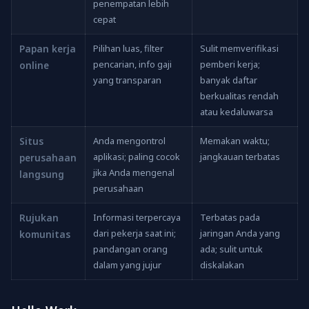
penempatan lebih
cepat
Papan kerja
Pilihan luas, filter
Sulit memverifikasi
pencarian, info gaji
pemberi kerja;
online
yang transparan
banyak daftar
berkualitas rendah
atau kedaluwarsa
Situs
Anda mengontrol
Memakan waktu;
aplikasi; paling cocok
jangkauan terbatas
perusahaan
jika Anda mengenal
langsung
perusahaan
Rujukan
Informasi terpercaya
Terbatas pada
dari pekerja saat ini;
jaringan Anda yang
komunitas
pandangan orang
ada; sulit untuk
dalam yang jujur
diskalakan