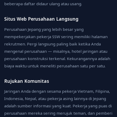
beberapa daftar didaur ulang atau usang.
Situs Web Perusahaan Langsung
Perusahaan Jepang yang lebih besar yang
mempekerjakan pekerja SSW sering memiliki halaman
rekrutmen. Pergi langsung paling baik ketika Anda
mengenal perusahaan — misalnya, hotel jaringan atau
perusahaan konstruksi terkenal. Kekurangannya adalah
biaya waktu untuk meneliti perusahaan satu per satu.
Rujukan Komunitas
Jaringan Anda dengan sesama pekerja Vietnam, Filipina,
Indonesia, Nepal, atau pekerja asing lainnya di Jepang
adalah sumber informasi yang kuat. Pekerja yang puas di
perusahaan mereka sering merujuk teman, dan pemberi