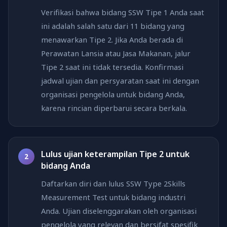
Verifikasi bahwa bidang SSW Tipe 1 Anda saat
ini adalah salah satu dari 11 bidang yang
menawarkan Tipe 2. Jika Anda berada di
Perawatan Lansia atau Jasa Makanan, jalur
Tipe 2 saat ini tidak tersedia. Konfirmasi
jadwal ujian dan persyaratan saat ini dengan
organisasi pengelola untuk bidang Anda,
karena rincian diperbarui secara berkala.
Lulus ujian keterampilan Tipe 2 untuk
2
bidang Anda
Daftarkan diri dan lulus SSW Type 2Skills
Measurement Test untuk bidang industri
Anda. Ujian diselenggarakan oleh organisasi
pengelola yang relevan dan bersifat spesifik