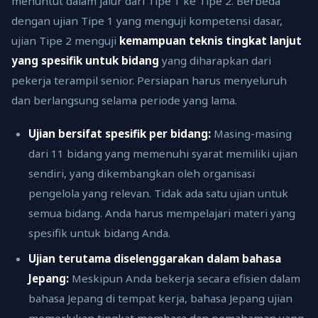
menuntut dalam jalur dari Tipe 1 ke Tipe 2. Berbeda
dengan ujian Tipe 1 yang menguji kompetensi dasar,
ujian Tipe 2 menguji
kemampuan teknis tingkat lanjut
yang spesifik untuk bidang
yang diharapkan dari
pekerja terampil senior. Persiapan harus menyeluruh
dan berlangsung selama periode yang lama.
Ujian bersifat spesifik per bidang:
Masing-masing
dari 11 bidang yang memenuhi syarat memiliki ujian
sendiri, yang dikembangkan oleh organisasi
pengelola yang relevan. Tidak ada satu ujian untuk
semua bidang. Anda harus mempelajari materi yang
spesifik untuk bidang Anda.
Ujian terutama diselenggarakan dalam bahasa
Jepang:
Meskipun Anda bekerja secara efisien dalam
bahasa Jepang di tempat kerja, bahasa Jepang ujian