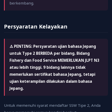
berkembang.
Persyaratan Kelayakan
⚠️ PENTING: Persyaratan ujian bahasa Jepang
untuk Type 2 BERBEDA per bidang. Bidang
Fishery dan Food Service MEMERLUKAN JLPT N3
atau lebih tinggi. 9 bidang lainnya tidak
memerlukan sertifikat bahasa Jepang, tetapi
ujian keterampilan dilakukan dalam bahasa
Jepang.
Untuk memenuhi syarat mendaftar SSW Tipe 2, Anda