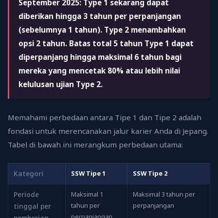
September 2025: Type 1 sekarang dapat
diberikan hingga 3 tahun per perpanjangan
(sebelumnya 1 tahun). Type 2 menambahkan
opsi 2 tahun. Batas total 5 tahun Type 1 dapat
diperpanjang hingga maksimal 6 tahun bagi
mereka yang mencetak 80% atau lebih nilai
kelulusan ujian Type 2.
Memahami perbedaan antara Tipe 1 dan Tipe 2 adalah
fondasi untuk merencanakan jalur karier Anda di Jepang.
Tabel di bawah ini merangkum perbedaan utama:
Kategori
SSW Tipe 1
SSW Tipe 2
Periode
Maksimal 1
Maksimal 3 tahun per
tahun per
perpanjangan
tinggal per
perpanjangan
pemberian