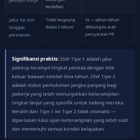
pemberi kerja
terdaftar)
Jalur ke izin
Tidak langsung
Ya — tahun-tahun
(batas 5 tahun)
dihitung ke arah
tinggal
persyaratan PR
permanen
Signifikansi praktis:
SSW Tipe 1 adalah jalur
pekerja terampil tingkat pemula dengan titik
keluar bawaan setelah lima tahun. SSW Tipe 2
adalah status pemukiman jangka panjang bagi
pekerja yang telah menunjukkan keterampilan
tingkat lanjut yang spesifik untuk bidang mereka.
Beralih dari Tipe 1 ke Tipe 2 tidak otomatis —
diperlukan lulus ujian keterampilan yang lebih sulit
dan memenuhi semua kondisi kelayakan.