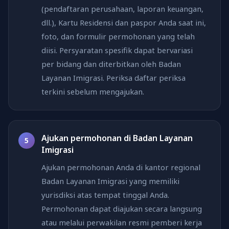
(pendaftaran perusahaan, laporan keuangan,
dll.), Kartu Residensi dan paspor Anda saat ini,
foto, dan formulir permohonan yang telah
diisi. Persyaratan spesifik dapat bervariasi
per bidang dan diterbitkan oleh Badan
Layanan Imigrasi. Periksa daftar periksa
terkini sebelum mengajukan.
Ajukan permohonan di Badan Layanan
5
Imigrasi
Ajukan permohonan Anda di kantor regional
Badan Layanan Imigrasi yang memiliki
yurisdiksi atas tempat tinggal Anda.
Permohonan dapat diajukan secara langsung
atau melalui perwakilan resmi pemberi kerja