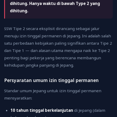
dihitung. Hanya waktu di bawah Type 2 yang
dihitung.
SSW Tipe 2 secara eksplisit dirancang sebagai jalur
menuju izin tinggal permanen di Jepang. Ini adalah salah
satu perbedaan kebijakan paling signifikan antara Tipe 2
dan Tipe 1 — dan alasan utama mengapa naik ke Tipe 2
penting bagi pekerja yang berencana membangun
kehidupan jangka panjang di Jepang.
Persyaratan umum izin tinggal permanen
Standar umum Jepang untuk izin tinggal permanen
mensyaratkan:
10 tahun tinggal berkelanjutan
di Jepang (dalam