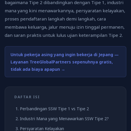
bagaimana Tipe 2 dibandingkan dengan Tipe 1, industri
mana yang kini menawarkannya, persyaratan kelayakan,
proses pendaftaran langkah demi langkah, cara
membawa keluarga, jalur menuju izin tinggal permanen,
dan saran praktis untuk lulus ujian keterampilan Tipe 2.
Untuk pekerja asing yang ingin bekerja di Jepang —
Layanan TreeGlobalPartners sepenuhnya gratis,
tidak ada biaya apapun →
DAFTAR ISI
Perbandingan SSW Tipe 1 vs Tipe 2
Industri Mana yang Menawarkan SSW Tipe 2?
Persyaratan Kelayakan