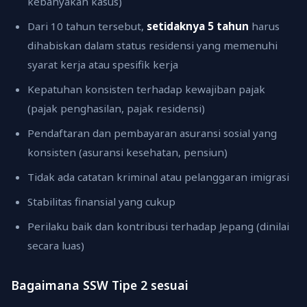
kebanyakan kasus)
Dari 10 tahun tersebut,
setidaknya 5 tahun
harus
dihabiskan dalam status residensi yang memenuhi
syarat kerja atau spesifik kerja
Kepatuhan konsisten terhadap kewajiban pajak
(pajak penghasilan, pajak residensi)
Pendaftaran dan pembayaran asuransi sosial yang
konsisten (asuransi kesehatan, pensiun)
Tidak ada catatan kriminal atau pelanggaran imigrasi
Stabilitas finansial yang cukup
Perilaku baik dan kontribusi terhadap Jepang (dinilai
secara luas)
Bagaimana SSW Tipe 2 sesuai