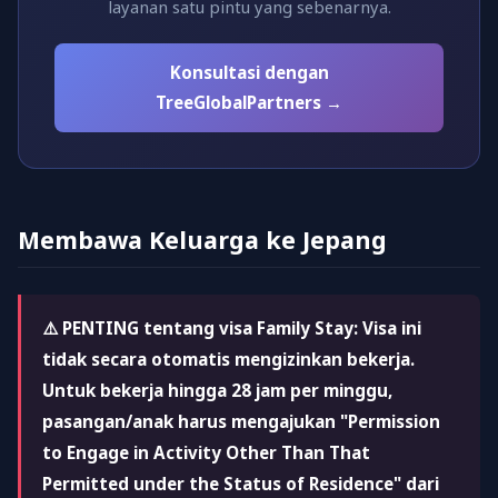
layanan satu pintu yang sebenarnya.
Konsultasi dengan
TreeGlobalPartners →
Membawa Keluarga ke Jepang
⚠️ PENTING tentang visa Family Stay: Visa ini
tidak secara otomatis mengizinkan bekerja.
Untuk bekerja hingga 28 jam per minggu,
pasangan/anak harus mengajukan "Permission
to Engage in Activity Other Than That
Permitted under the Status of Residence" dari