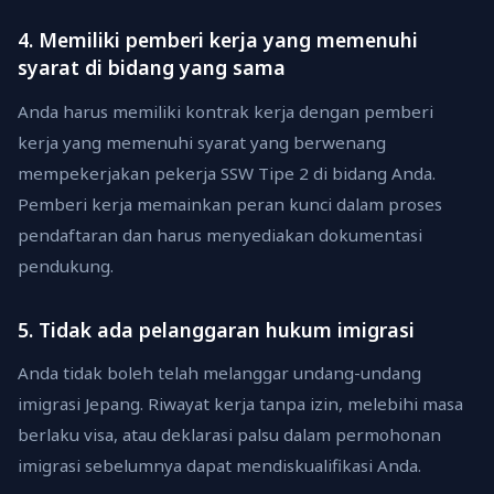
4. Memiliki pemberi kerja yang memenuhi
syarat di bidang yang sama
Anda harus memiliki kontrak kerja dengan pemberi
kerja yang memenuhi syarat yang berwenang
mempekerjakan pekerja SSW Tipe 2 di bidang Anda.
Pemberi kerja memainkan peran kunci dalam proses
pendaftaran dan harus menyediakan dokumentasi
pendukung.
5. Tidak ada pelanggaran hukum imigrasi
Anda tidak boleh telah melanggar undang-undang
imigrasi Jepang. Riwayat kerja tanpa izin, melebihi masa
berlaku visa, atau deklarasi palsu dalam permohonan
imigrasi sebelumnya dapat mendiskualifikasi Anda.