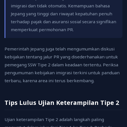
imigrasi dan tidak otomatis. Kemampuan bahasa
Jepang yang tinggi dan riwayat kepatuhan penuh
terhadap pajak dan asuransi sosial secara signifikan
memperkuat permohonan PR.
Pemerintah Jepang juga telah mengumumkan diskusi
kebijakan tentang jalur PR yang disederhanakan untuk
pemegang SSW Tipe 2 dalam keadaan tertentu. Periksa
pengumuman kebijakan imigrasi terkini untuk panduan
terbaru, karena area ini terus berkembang.
Tips Lulus Ujian Keterampilan Tipe 2
Ujian keterampilan Tipe 2 adalah langkah paling