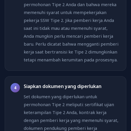
permohonan Tipe 2 Anda dan bahwa mereka
memenuhi syarat untuk mempekerjakan
pekerja SSW Tipe 2. Jika pemberi kerja Anda
saat ini tidak mau atau memenuhi syarat,
Anda mungkin perlu mencari pemberi kerja
baru. Perlu dicatat bahwa mengganti pemberi
kerja saat bertransisi ke Tipe 2 dimungkinkan
tetapi menambah kerumitan pada prosesnya.
Siapkan dokumen yang diperlukan
4
Set dokumen yang diperlukan untuk
permohonan Tipe 2 meliputi: sertifikat ujian
keterampilan Tipe 2 Anda, kontrak kerja
dengan pemberi kerja yang memenuhi syarat,
dokumen pendukung pemberi kerja