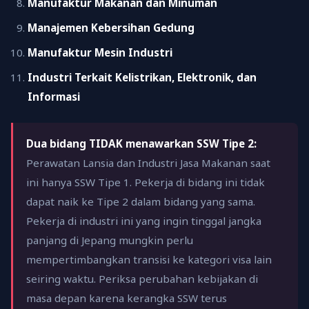
Manufaktur Makanan dan Minuman
Manajemen Kebersihan Gedung
Manufaktur Mesin Industri
Industri Terkait Kelistrikan, Elektronik, dan
Informasi
Dua bidang TIDAK menawarkan SSW Tipe 2:
Perawatan Lansia dan Industri Jasa Makanan saat
ini hanya SSW Tipe 1. Pekerja di bidang ini tidak
dapat naik ke Tipe 2 dalam bidang yang sama.
Pekerja di industri ini yang ingin tinggal jangka
panjang di Jepang mungkin perlu
mempertimbangkan transisi ke kategori visa lain
seiring waktu. Periksa perubahan kebijakan di
masa depan karena kerangka SSW terus