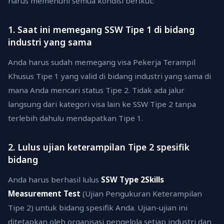
harus memenuhi semua kondisi berikut:
1. Saat ini memegang SSW Tipe 1 di bidang
industri yang sama
Anda harus sudah memegang visa Pekerja Terampil
Khusus Tipe 1 yang valid di bidang industri yang sama di
mana Anda mencari status Tipe 2. Tidak ada jalur
langsung dari kategori visa lain ke SSW Tipe 2 tanpa
terlebih dahulu mendapatkan Tipe 1.
2. Lulus ujian keterampilan Tipe 2 spesifik
bidang
Anda harus berhasil lulus
SSW Type 2Skills
Measurement Test
(Ujian Pengukuran Keterampilan
Tipe 2) untuk bidang spesifik Anda. Ujian-ujian ini
ditetapkan oleh organisasi pengelola setiap industri dan