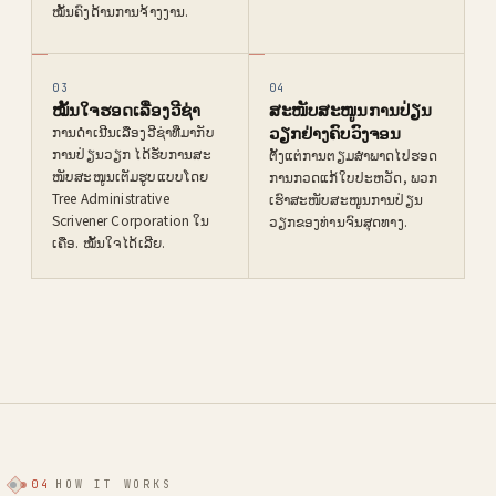
ໝັ້ນ​ຄົງ​ດ້ານ​ການ​ຈ້າງ​ງານ.
03
04
ໝັ້ນ​ໃຈ​ຮອດ​ເລື່ອງ​ວີ​ຊ່າ
ສະ​ໜັບ​ສະ​ໜູນ​ການ​ປ່ຽນ​
ວຽກ​ຢ່າງ​ຄົບ​ວົງ​ຈອນ
ການ​ດຳ​ເນີນ​ເລື່ອງ​ວີ​ຊ່າ​ທີ່​ມາ​ກັບ​
ການ​ປ່ຽນ​ວຽກ ໄດ້​ຮັບ​ການ​ສະ​
ຕັ້ງ​ແຕ່​ການ​ຕຽມ​ສຳ​ພາດ​ໄປ​ຮອດ​
ໜັບ​ສະ​ໜູນ​ເຕັມ​ຮູບ​ແບບ​ໂດຍ
ການ​ກວດ​ແກ້​ໃບ​ປະ​ຫວັດ, ພວກ​
Tree Administrative
ເຮົາ​ສະ​ໜັບ​ສະ​ໜູນ​ການ​ປ່ຽນ​
Scrivener Corporation ໃນ​
ວຽກ​ຂອງ​ທ່ານ​ຈົນ​ສຸດ​ທາງ.
ເຄືອ. ໝັ້ນ​ໃຈ​ໄດ້​ເລີຍ.
04
HOW IT WORKS