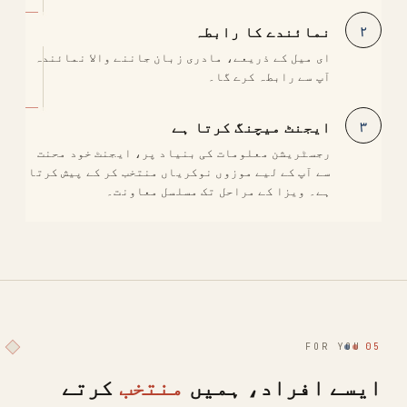
۲
نمائندے کا رابطہ
ای میل کے ذریعے، مادری زبان جاننے والا نمائندہ
آپ سے رابطہ کرے گا۔
۳
ایجنٹ میچنگ کرتا ہے
رجسٹریشن معلومات کی بنیاد پر، ایجنٹ خود محنت
سے آپ کے لیے موزوں نوکریاں منتخب کر کے پیش کرتا
ہے۔ ویزا کے مراحل تک مسلسل معاونت۔
FOR YOU
05
ایسے افراد، ہمیں
منتخب
کرتے