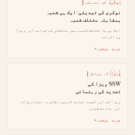
03
نوکری کی تبدیلی
نوکری کی تبدیلی: ایک ہی شعبہ
بمقابلہ مختلف شعبہ
ایک ہی یا مختلف شعبے میں منتقلی کے قواعد اور ویزا
پر اثرات۔
مزید پڑھیں
04
ویزا کے مراحل
SSW ویزا کی
تجدید کی رہنمائی
ویزا کب اور کیسے تجدید کریں، مطلوبہ دستاویزات
اور عام غلطیاں۔
مزید پڑھیں