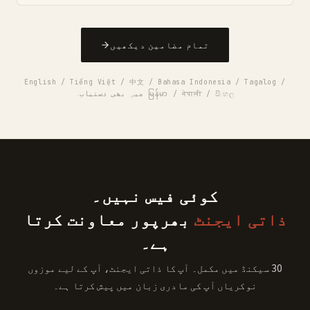
تمام مضامین دیکھیں
English / Tiếng Việt / 中文 / Bahasa Indonesia / Tagalog /
မြန်မာ / नेपाली / සිංහල میں بھی دستیاب۔
کوئی فیس نہیں۔
ذاتی ایجنٹ
بھرپور معاونت کرتا
ہے۔
30 سیکنڈ میں مکمل۔ آپ کا ذاتی ایجنٹ، آپ کے لیے موزوں
نوکریاں آپ کی مادری زبان میں پیش کرتا ہے۔