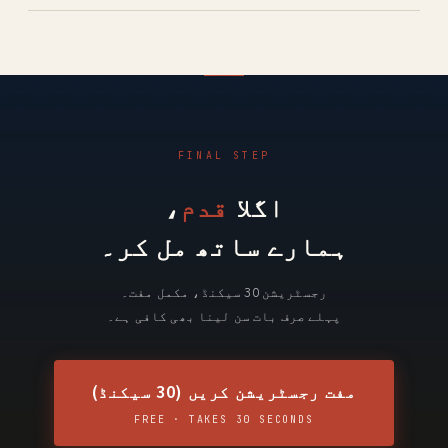
والے افراد کے لیے بھی کوئی مسئلہ نہیں۔
A.
نہیں، رجسٹریشن کو مفت معلومات حاصل کرنے کے
لیے بھی استعمال کریں۔ نوکری واقعی تبدیل کرنی
ہے یا نہیں، یہ آپ نوکریاں دیکھنے کے بعد آرام
سے طے کر سکتے ہیں۔
FINAL STEP
اگلا
قدم
،
ہمارے ساتھ مل کر۔
رجسٹریشن 30 سیکنڈ، مکمل مفت۔
پہلے صرف بات سن لینا بھی کافی ہے۔
مفت رجسٹریشن کریں (30 سیکنڈ)
FREE · TAKES 30 SECONDS