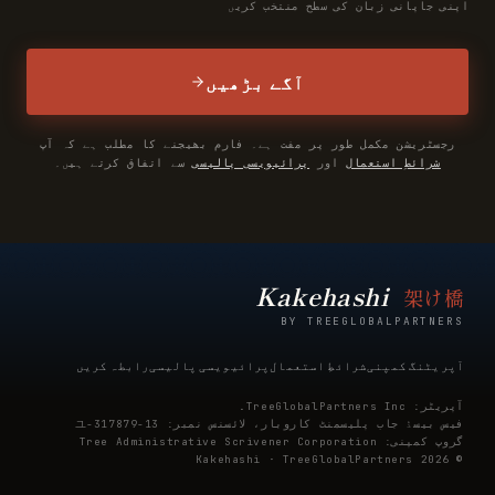
اپنی جاپانی زبان کی سطح منتخب کریں
آگے بڑھیں
رجسٹریشن مکمل طور پر مفت ہے۔ فارم بھیجنے کا مطلب ہے کہ آپ
شرائطِ استعمال
اور
پرائیویسی پالیسی
سے اتفاق کرتے ہیں۔
Kakehashi
架け橋
BY TREEGLOBALPARTNERS
آپریٹنگ کمپنی
شرائطِ استعمال
پرائیویسی پالیسی
رابطہ کریں
آپریٹر: TreeGlobalPartners Inc.
فیس بیسڈ جاب پلیسمنٹ کاروبار، لائسنس نمبر: 13-ユ-317879
گروپ کمپنی: Tree Administrative Scrivener Corporation
© 2026 Kakehashi · TreeGlobalPartners