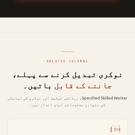
RELATED COLUMNS
نوکری تبدیل کرنے سے پہلے،
جاننے کے قابل
باتیں۔
Specified Skilled Worker، رہائشی حیثیت اور نوکری کی تبدیلی
کی بنیادی معلومات، آسان انداز میں۔
01
SSW