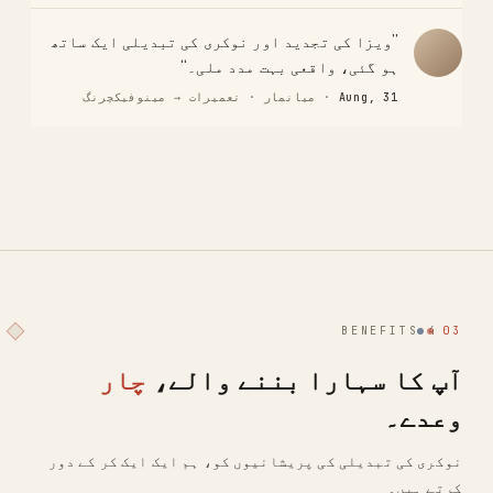
”ویزا کی تجدید اور نوکری کی تبدیلی ایک ساتھ
ہو گئی، واقعی بہت مدد ملی۔“
Aung, 31
· میانمار · تعمیرات → مینوفیکچرنگ
4 BENEFITS
03
آپ کا سہارا بننے والے،
چار
وعدے۔
نوکری کی تبدیلی کی پریشانیوں کو، ہم ایک ایک کر کے دور
کرتے ہیں۔