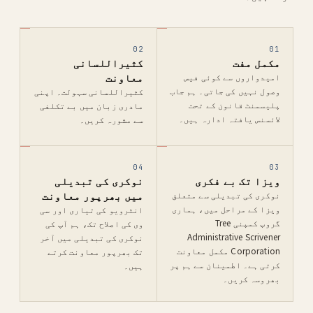
02
01
مکمل مفت
کثیراللسانی
معاونت
امیدواروں سے کوئی فیس
وصول نہیں کی جاتی۔ ہم جاب
کثیراللسانی سہولت۔ اپنی
پلیسمنٹ قانون کے تحت
مادری زبان میں بے تکلفی
لائسنس یافتہ ادارہ ہیں۔
سے مشورہ کریں۔
04
03
ویزا تک بے فکری
نوکری کی تبدیلی
میں بھرپور معاونت
نوکری کی تبدیلی سے متعلق
ویزا کے مراحل میں، ہماری
انٹرویو کی تیاری اور سی
گروپ کمپنی Tree
وی کی اصلاح تک، ہم آپ کی
Administrative Scrivener
نوکری کی تبدیلی میں آخر
Corporation مکمل معاونت
تک بھرپور معاونت کرتے
کرتی ہے۔ اطمینان سے ہم پر
ہیں۔
بھروسہ کریں۔