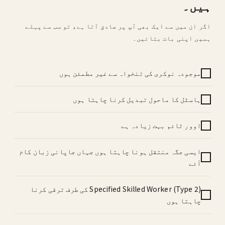
ہیں۔
اگر ان میں سے ایک بھی آپ پر صادق آتا ہے، تو سب سے پہلے
ہمیں اپنی بات بتائیں۔
موجودہ نوکری کی تنخواہ سے غیر مطمئن ہوں
ہاسٹل کا ماحول تبدیل کرنا چاہتا ہوں
اوور ٹائم بہت زیادہ ہے
ایسی جگہ منتقل ہونا چاہتا ہوں جہاں جاپانی زبان کام
آئے
Specified Skilled Worker (Type 2) کی طرف ترقی کرنا
چاہتا ہوں