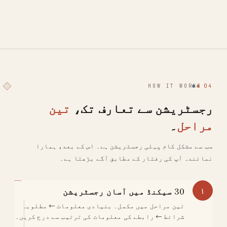
HOW IT WORKS
04
رجسٹریشن سے تعارف تک،
تین
مراحل
۔
سب سے مشکل کام پہلی رجسٹریشن ہے۔ اس کے بعد، ہمارا
نمائندہ آپ کی رفتار کے مطابق آگے بڑھتا ہے۔
۱
30 سیکنڈ میں آسان رجسٹریشن
تین مراحل میں مکمل۔ بنیادی معلومات ← مطلوبہ
شرائط ← رابطے کی معلومات کی ترتیب سے درج کریں۔