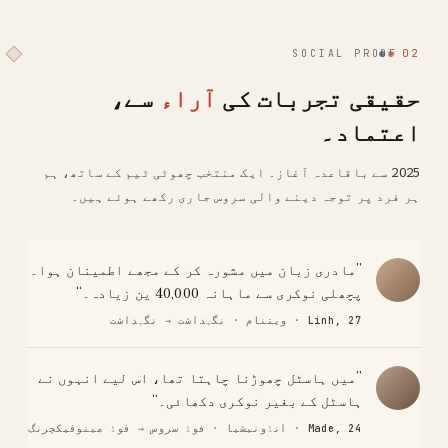
SOCIAL PROOF
02
حقیقی تجربات کی
آراء
سے،
اعتماد۔
2025 سے باقاعدہ آغاز۔ ایک منتخب چھوٹی ٹیم کے ساتھ، ہم
ہر فرد پر توجہ دینے والی سروس جاری رکھے ہوئے ہیں۔
”مادری زبان میں مشورہ کر کے مجھے اطمینان ہوا۔
پچھلی نوکری سے ماہانہ 40,000 ین زیادہ۔“
Linh, 27
· ویتنام · نگہداشت → نگہداشت
”میں ہاسٹل چھوڑنا چاہتا تھا، اس لیے انہوں نے
ہاسٹل کے بغیر نوکری دکھائی۔“
Made, 24
· انڈونیشیا · فوڈ سروس → فوڈ مینوفیکچرنگ