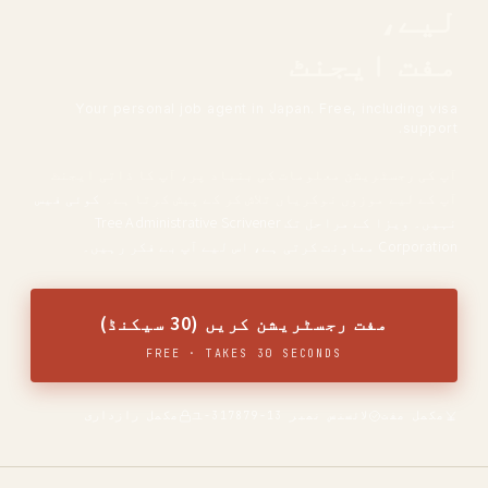
لیے،
مفت ایجنٹ
Your personal job agent in Japan. Free, including visa
support.
آپ کی رجسٹریشن معلومات کی بنیاد پر، آپ کا ذاتی ایجنٹ
آپ کے لیے موزوں نوکریاں تلاش کر کے پیش کرتا ہے۔
کوئی فیس
نہیں۔ ویزا کے مراحل تک Tree Administrative Scrivener
Corporation معاونت کرتی ہے، اس لیے آپ بے فکر رہیں۔
مفت رجسٹریشن کریں (30 سیکنڈ)
FREE · TAKES 30 SECONDS
مکمل مفت
لائسنس نمبر 13-ユ-317879
مکمل رازداری