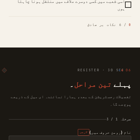
اسی شعبے میں کسی دوسرے علاقے میں منتقل ہونا چاہتا
ہوں
0
/ 6 نکات پر صادق
REGISTER · 30 SEC
06
پہلے
تین مراحل
۔
تفصیلات رجسٹریشن کے بعد، ہمارا نمائندہ ای میل کے ذریعے
پوچھے گا۔
مرحلہ 1 / 3
نام (رومن حروف میں)
لازمی