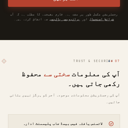
رجسٹریشن مکمل طور پر مفت ہے۔ فارم بھیجنے کا مطلب ہے کہ آپ
شرائطِ استعمال
اور
پرائیویسی پالیسی
سے اتفاق کرتے ہیں۔
TRUST & SECURITY
07
آپ کی معلومات
سختی سے
محفوظ
رکھی جاتی ہیں۔
آپ کی رجسٹریشن معلومات، موجودہ آجر کو ہرگز نہیں بتائی
جاتیں۔
لائسنس یافتہ فیس بیسڈ جاب پلیسمنٹ ادارہ