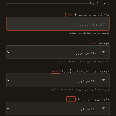
مرحلہ 1 / 3
نام (رومن حروف میں)
لازمی
پاسپورٹ کے مطابق ہی لکھیں
قومیت
لازمی
پاسپورٹ پر درج قومیت منتخب کریں
موجودہ رہائشی حیثیت (ویزا)
لازمی
ریزیڈنس کارڈ پر درج حیثیت منتخب کریں
جاپانی زبان کی سطح
لازمی