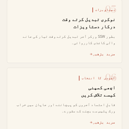
05
دستاویزات
نوکری تبدیل کرتے وقت
درکار دستاویزات
بطور SSW ورکر آجر تبدیل کرتے وقت تیار کی جانے
والی کاغذی کارروائی۔
مزید پڑھیں
06
کمپنی کا انتخاب
اچھی کمپنی
کیسے تلاش کریں
قابلِ اعتماد آجروں کو پہچاننے اور جاپان میں خراب
ورک پلیس سے بچنے کے مشورے۔
مزید پڑھیں