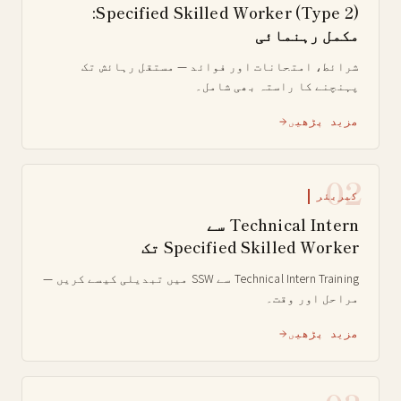
Specified Skilled Worker (Type 2):
مکمل رہنمائی
شرائط، امتحانات اور فوائد — مستقل رہائش تک
پہنچنے کا راستہ بھی شامل۔
مزید پڑھیں
02
کیریئر
Technical Intern سے
Specified Skilled Worker تک
Technical Intern Training سے SSW میں تبدیلی کیسے کریں —
مراحل اور وقت۔
مزید پڑھیں