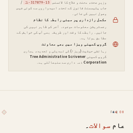
وزیرِ صحت، محنت و فلاح کا لائسنس
/
13-ユ-317879
جاب پلیسمنٹ قانون کے تحت، امیدواروں سے کوئی فیس
وصول نہیں کی جاتی۔
مکمل رازداری پر مبنی رابطہ کا نظام
رجسٹریشن معلومات موجودہ آجر کو ظاہر نہیں کی
جاتیں۔ رابطے کا وقت اور طریقہ بھی آپ کی خواہش کے
مطابق ہوتا ہے۔
گروپ کمپنی ویزا میں بھی معاونت
رہائشی حیثیت (ویزا) کی تبدیلی و تجدید، ہماری
گروپ کمپنی
Tree Administrative Scrivener
Corporation
ذمہ داری سے سنبھالتی ہے۔
FAQ
08
عام
سوالات
۔