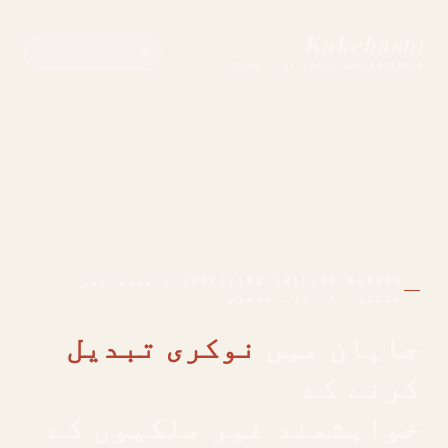
Kakehashi
架け橋 · BY TREEGLOBALPARTNERS
SPECIFIED SKILLED WORKER / مقیم غیر
ملکیوں کے لیے مخصوص
جاپان میں
نوکری تبدیل
کرنے کے
خواہشمند غیر ملکیوں کے