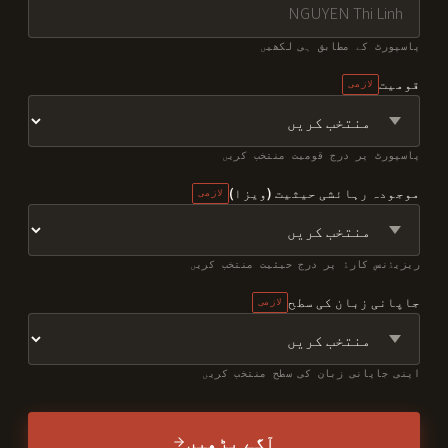
پاسپورٹ کے مطابق ہی لکھیں
قومیت
لازمی
پاسپورٹ پر درج قومیت منتخب کریں
موجودہ رہائشی حیثیت (ویزا)
لازمی
ریزیڈنس کارڈ پر درج حیثیت منتخب کریں
جاپانی زبان کی سطح
لازمی
اپنی جاپانی زبان کی سطح منتخب کریں
آگے بڑھیں