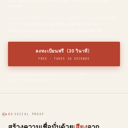
Your personal job agent in Japan. Free, including visa
support.
เอเจนต์ส่วนตัวจะค้นหาและแนะนำงานที่เหมาะกับคุณจากข้อมูลที่ลง
ทะเบียนไว้
ไม่มีค่าใช้จ่ายใดๆ ทั้งสิ้น อุ่นใจได้เพราะ Tree
Administrative Scrivener Corporation ดูแลขั้นตอนวีซ่าให้
ลงทะเบียนฟรี（30 วินาที）
FREE · TAKES 30 SECONDS
ฟรีทั้งหมด
หมายเลขใบอนุญาต 13-ユ-317879
รักษาความลับอย่างเคร่งครัด
02
SOCIAL PROOF
สร้างความเชื่อมั่นด้วย
เสียง
จาก