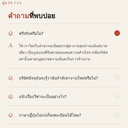
08
FAQ
คำถาม
ที่พบบ่อย
Q.
ฟรีจริงหรือไม่?
A.
ใช่ เราไม่เก็บค่าธรรมเนียมจากผู้หางานทุกท่านแม้แต่บาท
เดียว เป็นรูปแบบที่รับค่าตอบแทนความสำเร็จจากฝั่งบริษัท
เท่านั้นตามกฎหมายความมั่นคงในการจ้างงาน
Q.
บริษัทปัจจุบันจะรู้ว่าฉันกำลังหางานใหม่หรือไม่?
A.
ไม่รู้แน่นอน เราจะไม่เปิดเผยข้อมูลที่คุณลงทะเบียนต่อบริษัท
Q.
แล้วเรื่องวีซ่าจะเป็นอย่างไร?
ปัจจุบัน ช่วงเวลาในการติดต่อก็ปรับตามที่คุณต้องการได้
A.
ขั้นตอนวีซ่าที่เกี่ยวข้องกับการเปลี่ยนงานจะดูแลโดย Tree
Q.
ภาษาญี่ปุ่นไม่เก่งก็ลงทะเบียนได้ไหม?
Administrative Scrivener Corporation ซึ่งเป็นบริษัทใน
เครือ ดำเนินการได้อย่างอุ่นใจตั้งแต่การเปลี่ยนแปลงไป
A.
ได้เลย เจ้าหน้าที่ที่รองรับ 20 ภาษาจะติดต่อทางอีเมลเป็น