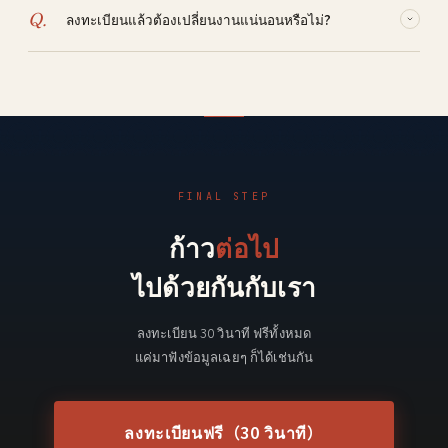
จนถึงการต่ออายุสถานะการพำนัก
Q.
ลงทะเบียนแล้วต้องเปลี่ยนงานแน่นอนหรือไม่?
ภาษาแม่ของคุณ ผู้ที่อยู่ระดับ N4/N5 ก็ไม่มีปัญหา
A.
ไม่ใช่ การลงทะเบียนใช้เพื่อรวบรวมข้อมูลแบบฟรีก็ได้ จะ
เปลี่ยนงานจริงหรือไม่ ค่อยตัดสินใจอย่างใจเย็นหลังจากได้ดู
งานแล้ว
FINAL STEP
ก้าว
ต่อไป
ไปด้วยกันกับเรา
ลงทะเบียน 30 วินาที ฟรีทั้งหมด
แค่มาฟังข้อมูลเฉยๆ ก็ได้เช่นกัน
ลงทะเบียนฟรี（30 วินาที）