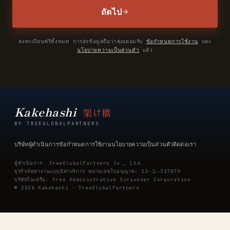
ถัดไป
ลงทะเบียนฟรีทั้งหมด การส่งข้อมูลถือว่าคุณยอมรับ
ข้อกำหนดการใช้งาน
และ
นโยบายความเป็นส่วนตัว
แล้ว
Kakehashi
架け橋
BY TREEGLOBALPARTNERS
บริษัทผู้ดำเนินการ
ข้อกำหนดการใช้งาน
นโยบายความเป็นส่วนตัว
ติดต่อเรา
ผู้ดำเนินการ: TreeGlobalPartners Co., Ltd.
ธุรกิจจัดหางานแบบมีค่าบริการ หมายเลขใบอนุญาต: 13-ユ-317879
บริษัทในเครือ: Tree Administrative Scrivener Corporation
© 2026 Kakehashi · TreeGlobalPartners