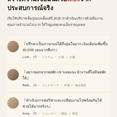
ประสบการณ์จริง
เริ่มให้บริการเต็มรูปแบบตั้งแต่ปี 2025 เราดำเนินบริการด้วยทีมงาน
คุณภาพจำนวนไม่มาก ใส่ใจดูแลทุกคนเป็นรายบุคคล
「ปรึกษาเป็นภาษาแม่ได้จึงอุ่นใจมาก เงินเดือนเพิ่มขึ้น
40,000 เยนจากที่เก่า」
Linh, 27
· ベトナム · 介護 → 介護
「อยากออกจากหอพัก เขาเลยแนะนำงานที่ไม่มีหอพัก
ให้」
Made, 24
· インドネシア · 外食 → 食品製造
「ดำเนินการต่อวีซ่าและเปลี่ยนงานไปพร้อมกันได้
ช่วยได้มากจริงๆ」
Aung, 31
· ミャンマー · 建設 → 製造