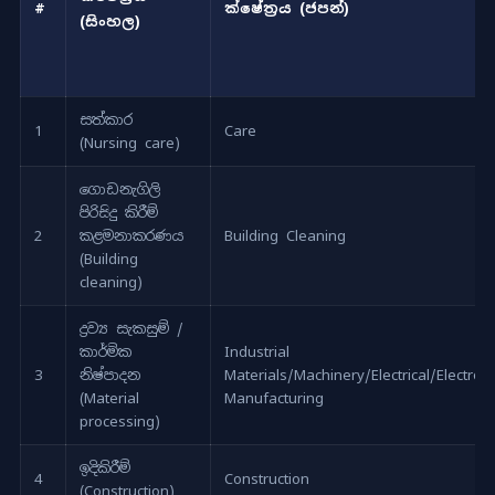
#
ක්ෂේත්‍රය (ජපන්)
(සිංහල)
සත්කාර
1
Care
(Nursing care)
ගොඩනැගිලි
පිරිසිදු කිරීම්
2
කළමනාකරණය
Building Cleaning
(Building
cleaning)
ද්‍රව්‍ය සැකසුම් /
කාර්මික
Industrial
3
නිෂ්පාදන
Materials/Machinery/Electrical/Electron
(Material
Manufacturing
processing)
ඉදිකිරීම්
4
Construction
(Construction)