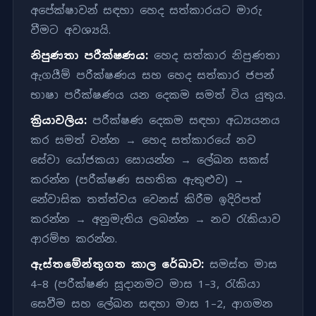
අපේක්ෂාවන් සඳහා හෙද සත්කාරයට මාරු
වීමට අවශ්‍යයි.
නිපුණතා පරීක්ෂණය:
හෙද සත්කාර නිපුණතා
ඇගයීම් පරීක්ෂණය සහ හෙද සත්කාර ජපන්
භාෂා පරීක්ෂණය යන දෙකම සමත් විය යුතුය.
ක්‍රියාවලිය:
පරීක්ෂණ දෙකම සඳහා අධ්‍යයනය
කර සමත් වන්න → හෙද සත්කාරයේ නව
සේවා යෝජකයා සොයන්න → ලේඛන සකස්
කරන්න (පරීක්ෂණ සහතික ඇතුළුව) →
නේවාසික තත්ත්වය වෙනස් කිරීම ඉදිරිපත්
කරන්න → අනුමැතිය ලබන්න → නව රැකියාව
ආරම්භ කරන්න.
ඇස්තමේන්තුගත කාල රේඛාව:
සමස්ත මාස
4–8 (පරීක්ෂණ සූදානමට මාස 1–3, රැකියා
සෙවීම සහ ලේඛන සඳහා මාස 1–2, ආගමන