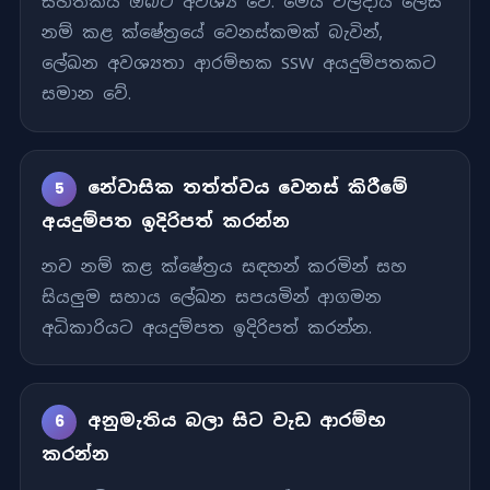
සහතිකය ඔබට අවශ්‍ය වේ. මෙය ඵලදායී ලෙස
නම් කළ ක්ෂේත්‍රයේ වෙනස්කමක් බැවින්,
ලේඛන අවශ්‍යතා ආරම්භක SSW අයදුම්පතකට
සමාන වේ.
නේවාසික තත්ත්වය වෙනස් කිරීමේ
5
අයදුම්පත ඉදිරිපත් කරන්න
නව නම් කළ ක්ෂේත්‍රය සඳහන් කරමින් සහ
සියලුම සහාය ලේඛන සපයමින් ආගමන
අධිකාරියට අයදුම්පත ඉදිරිපත් කරන්න.
අනුමැතිය බලා සිට වැඩ ආරම්භ
6
කරන්න