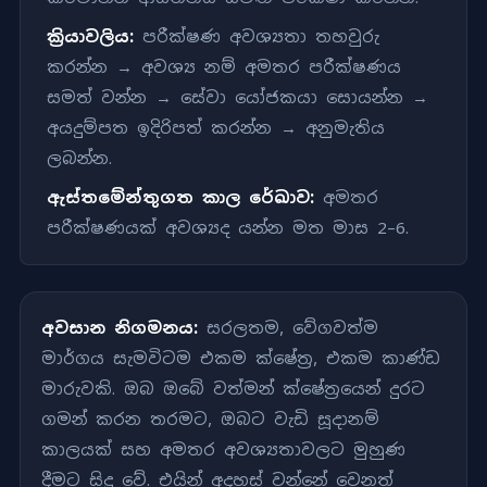
ක්‍රියාවලිය:
පරීක්ෂණ අවශ්‍යතා තහවුරු
කරන්න → අවශ්‍ය නම් අමතර පරීක්ෂණය
සමත් වන්න → සේවා යෝජකයා සොයන්න →
අයදුම්පත ඉදිරිපත් කරන්න → අනුමැතිය
ලබන්න.
ඇස්තමේන්තුගත කාල රේඛාව:
අමතර
පරීක්ෂණයක් අවශ්‍යද යන්න මත මාස 2–6.
අවසාන නිගමනය:
සරලතම, වේගවත්ම
මාර්ගය සැමවිටම එකම ක්ෂේත්‍ර, එකම කාණ්ඩ
මාරුවකි. ඔබ ඔබේ වත්මන් ක්ෂේත්‍රයෙන් දුරට
ගමන් කරන තරමට, ඔබට වැඩි සූදානම්
කාලයක් සහ අමතර අවශ්‍යතාවලට මුහුණ
දීමට සිදු වේ. එයින් අදහස් වන්නේ වෙනත්