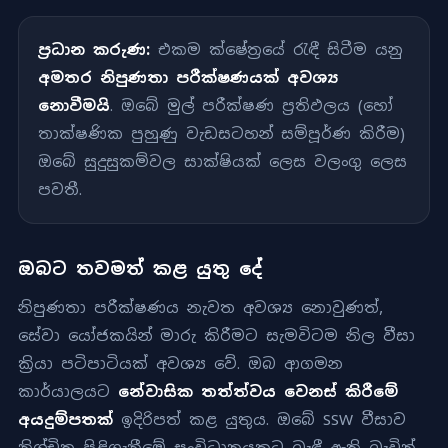
ප්‍රධාන කරුණ:
එකම ක්ෂේත්‍රයේ රැඳී සිටීම යනු
අමතර නිපුණතා පරීක්ෂණයක් අවශ්‍ය
නොවීමයි
. ඔබේ මුල් පරීක්ෂණ ප්‍රතිඵලය (හෝ
තාක්ෂණික පුහුණු වැඩසටහන් සම්පූර්ණ කිරීම)
ඔබේ සුදුසුකම්වල සාක්ෂියක් ලෙස වලංගු ලෙස
පවතී.
ඔබට තවමත් කළ යුතු දේ
නිපුණතා පරීක්ෂණය නැවත අවශ්‍ය නොවුණත්,
සේවා යෝජකයින් මාරු කිරීමට සැමවිටම නිල වීසා
ක්‍රියා පටිපාටියක් අවශ්‍ය වේ. ඔබ ආගමන
කාර්යාලයට
නේවාසික තත්ත්වය වෙනස් කිරීමේ
අයදුම්පතක්
ඉදිරිපත් කළ යුතුය. ඔබේ SSW වීසාව
නිශ්චිත පිළිගැනීමේ සංවිධානයකට බැඳී ඇති බැවින්,