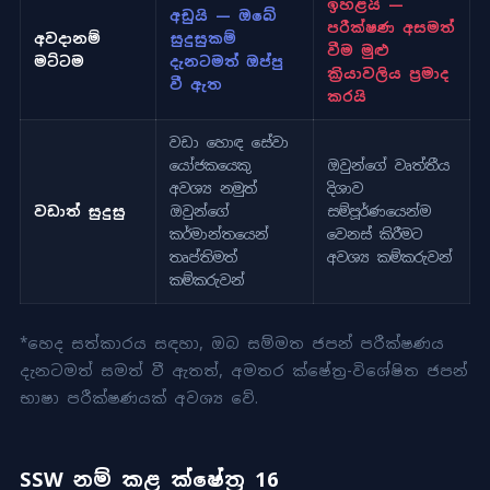
ඉහළයි —
අඩුයි — ඔබේ
පරීක්ෂණ අසමත්
අවදානම්
සුදුසුකම්
වීම මුළු
මට්ටම
දැනටමත් ඔප්පු
ක්‍රියාවලිය ප්‍රමාද
වී ඇත
කරයි
වඩා හොඳ සේවා
යෝජකයෙකු
ඔවුන්ගේ වෘත්තීය
අවශ්‍ය නමුත්
දිශාව
වඩාත් සුදුසු
ඔවුන්ගේ
සම්පූර්ණයෙන්ම
කර්මාන්තයෙන්
වෙනස් කිරීමට
තෘප්තිමත්
අවශ්‍ය කම්කරුවන්
කම්කරුවන්
*හෙද සත්කාරය සඳහා, ඔබ සම්මත ජපන් පරීක්ෂණය
දැනටමත් සමත් වී ඇතත්, අමතර ක්ෂේත්‍ර-විශේෂිත ජපන්
භාෂා පරීක්ෂණයක් අවශ්‍ය වේ.
SSW නම් කළ ක්ෂේත්‍ර 16