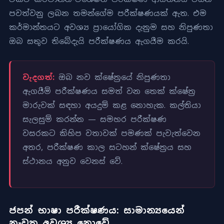
පවත්වනු ලබන තමන්ගේම පරීක්ෂණයක් ඇත. එම
කර්මාන්තයට අවශ්‍ය ප්‍රායෝගික දැනුම සහ නිපුණතා
ඔබ සතුව තිබේදැයි පරීක්ෂණය ඇගයීම කරයි.
වැදගත්:
ඔබ නව ක්ෂේත්‍රයේ නිපුණතා
ඇගයීම් පරීක්ෂණය සමත් වන තෙක් ක්ෂේත්‍ර
මාරුවක් සඳහා අයදුම් කළ නොහැක. කල්තියා
සැලසුම් කරන්න — සමහර පරීක්ෂණ
වසරකට කිහිප වතාවක් පමණක් පැවැත්වෙන
අතර, පරීක්ෂණ කාල සටහන් ක්ෂේත්‍රය සහ
ස්ථානය අනුව වෙනස් වේ.
ජපන් භාෂා පරීක්ෂණය: සාමාන්‍යයෙන්
නැවත අවශ්‍ය නොවේ