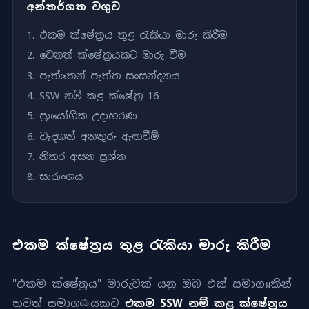
අන්තර්ගත වගුව
එකම ක්ෂේත්‍රය තුළ රැකියා මාරු කිරීම
වෙනත් ක්ෂේත්‍රයකට මාරු වීම
පැත්තෙන් පැත්ත සංසන්දනය
SSW නම් කළ ක්ෂේත්‍ර 16
ප්‍රායෝගික උදාහරණ
වැදගත් අනතුරු ඇඟවීම්
නිතර අසන ප්‍රශ්න
සාරාංශය
එකම ක්ෂේත්‍රය තුළ රැකියා මාරු කිරීම
"එකම ක්ෂේත්‍රය" මාරුවක් යනු ඔබ එක් සමාගมකින්
තවත් සමාගಮයකට
එකම SSW නම් කළ ක්ෂේත්‍රය