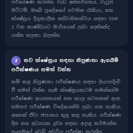
පර්යේෂණ කරන්න. වැඩ අන්තර්ගතය, වැටුප්
මට්ටම්, ඔබේ ප්‍රදේශයේ පවතින රැකියා, සහ
ක්ෂේත්‍රය දිගුකාලීන නේවාසිකත්වය සඳහා SSW
2 වන කාණ්ඩයට මාර්ගයක් ලබා දෙන්නේද
යන්න සලකා බලන්න.
නව ක්ෂේත්‍රය සඳහා නිපුණතා ඇගයීම්
2
පරීක්ෂණය සමත් වන්න
නම් කළ නිපුණතා පරීක්ෂණය සඳහා ලියාපදිංචි
වී සමත් වන්න. සෑම ක්ෂේත්‍රයකටම තමන්ගේම
පරීක්ෂණ ආයතනයක් සහ කාල සටහනක් ඇත.
සමහර පරීක්ෂණ විදේශයන්හි ලබා ගත හැකිය;
අනෙක් ඒවා ජපානය තුළ කළ හැකිය. පරීක්ෂණ
දින සහ අධ්‍යයන ද්‍රව්‍ය සඳහා අදාළ කර්මාන්ත
සංගමයේ වෙබ් අඩවිය පරීක්ෂා කරන්න.