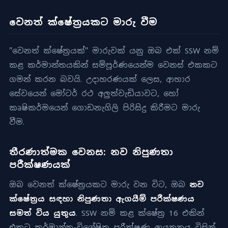
වෙනත් ක්ෂේත්‍රයකට මාරු වීම
"වෙනත් ක්ෂේත්‍රයක්" මාරුවක් යනු ඔබ එක් SSW නම්
කළ කර්මාන්තයකින් සම්පූර්ණයෙන්ම වෙනස් එකකට
ගමන් කරන බවයි. උදාහරණයක් ලෙස, ආහාර
සේවයෙන් මෝටර් රථ අලුත්වැඩියාවට, හෝ
කෘෂිකර්මයෙන් ගොඩනැගිලි පිරිසිදු කිරීමට මාරු
වීම.
තීරණාත්මක වෙනස: නව නිපුණතා
පරීක්ෂණයක්
ඔබ වෙනත් ක්ෂේත්‍රයකට මාරු වන විට, ඔබ
නව
ක්ෂේත්‍රය සඳහා නිපුණතා ඇගයීම් පරීක්ෂණය
සමත් විය යුතුය
. SSW නම් කළ ක්ෂේත්‍ර 16 එකින්
එකට කර්මාන්ත-විශේෂිත පරීක්ෂණ ආයතනය විසින්