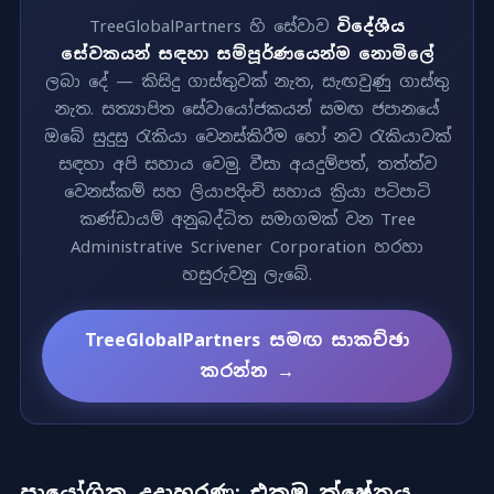
TreeGlobalPartners හි සේවාව
විදේශීය
සේවකයන් සඳහා සම්පූර්ණයෙන්ම නොමිලේ
ලබා දේ — කිසිදු ගාස්තුවක් නැත, සැඟවුණු ගාස්තු
නැත. සත්‍යාපිත සේවායෝජකයන් සමඟ ජපානයේ
ඔබේ සුදුසු රැකියා වෙනස්කිරීම හෝ නව රැකියාවක්
සඳහා අපි සහාය වෙමු. වීසා අයදුම්පත්, තත්ත්ව
වෙනස්කම් සහ ලියාපදිංචි සහාය ක්‍රියා පටිපාටි
කණ්ඩායම් අනුබද්ධිත සමාගමක් වන Tree
Administrative Scrivener Corporation හරහා
හසුරුවනු ලැබේ.
TreeGlobalPartners සමඟ සාකච්ඡා
කරන්න →
ප්‍රායෝගික උදාහරණ: එකම ක්ෂේත්‍රය