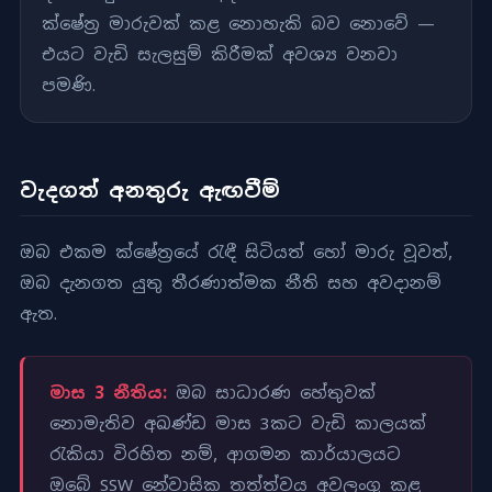
ක්ෂේත්‍ර මාරුවක් කළ නොහැකි බව නොවේ —
එයට වැඩි සැලසුම් කිරීමක් අවශ්‍ය වනවා
පමණි.
වැදගත් අනතුරු ඇඟවීම්
ඔබ එකම ක්ෂේත්‍රයේ රැඳී සිටියත් හෝ මාරු වූවත්,
ඔබ දැනගත යුතු තීරණාත්මක නීති සහ අවදානම්
ඇත.
මාස 3 නීතිය:
ඔබ සාධාරණ හේතුවක්
නොමැතිව අඛණ්ඩ මාස 3කට වැඩි කාලයක්
රැකියා විරහිත නම්, ආගමන කාර්යාලයට
ඔබේ SSW නේවාසික තත්ත්වය අවලංගු කළ