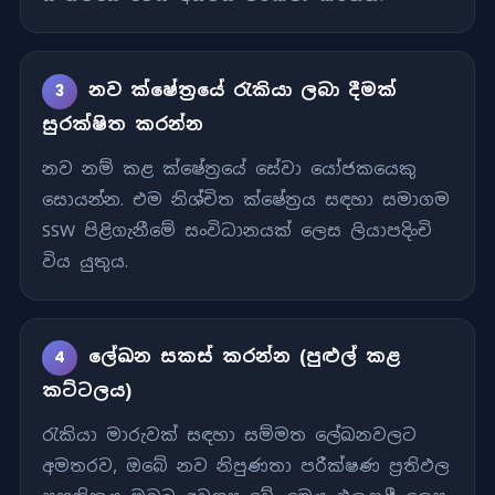
නව ක්ෂේත්‍රයේ රැකියා ලබා දීමක්
3
සුරක්ෂිත කරන්න
නව නම් කළ ක්ෂේත්‍රයේ සේවා යෝජකයෙකු
සොයන්න. එම නිශ්චිත ක්ෂේත්‍රය සඳහා සමාගම
SSW පිළිගැනීමේ සංවිධානයක් ලෙස ලියාපදිංචි
විය යුතුය.
ලේඛන සකස් කරන්න (පුළුල් කළ
4
කට්ටලය)
රැකියා මාරුවක් සඳහා සම්මත ලේඛනවලට
අමතරව, ඔබේ නව නිපුණතා පරීක්ෂණ ප්‍රතිඵල