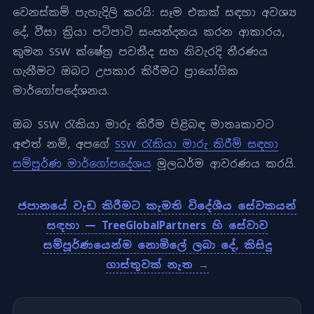
වෙනස්කම් පැහැදිලි කරයි: සෑම එකක් සඳහා අවශ්‍ය
දේ, වීසා ක්‍රියා පටිපාටි සංසන්දනය කරන ආකාරය,
කුමන SSW ක්ෂේත්‍ර පවතීද සහ නිවැරදි තීරණය
ගැනීමට ඔබට උපකාර කිරීමට ප්‍රායෝගික
මාර්ගෝපදේශනය.
ඔබ SSW රැකියා මාරු කිරීම පිළිබඳ මාතෘකාවට
අළුත් නම්, අපගේ
SSW රැකියා මාරු කිරීම් සඳහා
සම්පූර්ණ මාර්ගෝපදේශය
මූලධර්ම ආවරණය කරයි.
ජපානයේ වැඩ කිරීමට කැමති විදේශීය සේවකයන්
සඳහා — TreeGlobalPartners හි සේවාව
සම්පූර්ණයෙන්ම නොමිලේ ලබා දේ, කිසිදු
ගාස්තුවක් නැත →