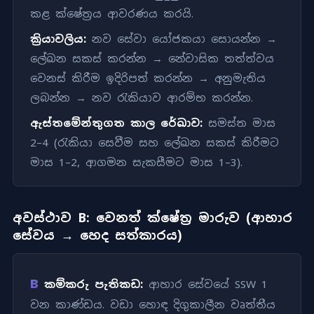
කළ ක්ෂේත්‍රය ආවරණය කරයි.
ක්‍රියාවලිය:
නව සේවා යෝජකයා සොයන්න →
ලේඛන සකස් කරන්න → නේවාසික තත්ත්වය
වෙනස් කිරීම ඉදිරිපත් කරන්න → අනුමැතිය
ලබන්න → නව රැකියාව ආරම්භ කරන්න.
ඇස්තමේන්තුගත කාල රේඛාව:
සමස්ත මාස
2–4 (රැකියා සෙවීම සහ ලේඛන සකස් කිරීමට
මාස 1–2, ආගමන සැකසීමට මාස 1–3).
අවස්ථාව B: වෙනත් ක්ෂේත්‍ර මාරුව (ආහාර
සේවය → හෙද සත්කාරය)
B
කම්කරු පැතිකඩ:
ආහාර සේවයේ SSW 1
වන කාණ්ඩය. වඩා හොඳ දිගුකාලීන වෘත්තීය