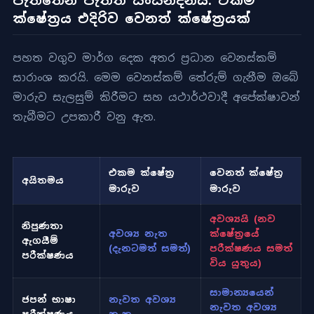
පැත්තෙන් පැත්ත සංසන්දනය: එකම
ක්ෂේත්‍රය එදිරිව වෙනත් ක්ෂේත්‍රයක්
පහත වගුව මාර්ග දෙක අතර ප්‍රධාන වෙනස්කම්
සාරාංශ කරයි. මෙම වෙනස්කම් තේරුම් ගැනීම ඔබේ
මාරුව සැලසුම් කිරීමට සහ යථාර්ථවාදී අපේක්ෂාවන්
තැබීමට උපකාරී වනු ඇත.
එකම ක්ෂේත්‍ර
වෙනත් ක්ෂේත්‍ර
අයිතමය
මාරුව
මාරුව
අවශ්‍යයි (නව
නිපුණතා
අවශ්‍ය නැත
ක්ෂේත්‍රයේ
ඇගයීම්
(දැනටමත් සමත්)
පරීක්ෂණය සමත්
පරීක්ෂණය
විය යුතුය)
සාමාන්‍යයෙන්
ජපන් භාෂා
නැවත අවශ්‍ය
නැවත අවශ්‍ය