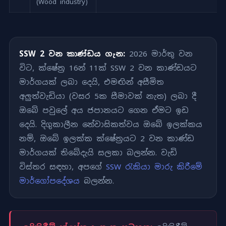
(Wood industry)
SSW 2 වන කාණ්ඩය ගැන:
2026 මාර්තු වන
විට, ක්ෂේත්‍ර 16න් 11ක් SSW 2 වන කාණ්ඩයට
මාර්ගයක් ලබා දෙයි, එමඟින් අසීමිත
අලුත්වැඩියා (වසර 5ක සීමාවක් නැත) ලබා දී
ඔබේ පවුලේ අය ජපානයට ගෙන ඒමට ඉඩ
දෙයි. දිගුකාලීන නේවාසිකත්වය ඔබේ ඉලක්කය
නම්, ඔබේ ඉලක්ක ක්ෂේත්‍රයට 2 වන කාණ්ඩ
මාර්ගයක් තිබේදැයි සලකා බලන්න. වැඩි
විස්තර සඳහා, අපගේ
SSW රැකියා මාරු කිරීමේ
මාර්ගෝපදේශය
බලන්න.