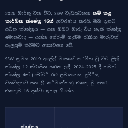
2026 මාර්තු වන විට, SSW වැඩසටහන
නම් කළ
කාර්මික ක්ෂේත්‍ර 16ක්
ආවරණය කරයි. ඔබ දැනට
සිටින ක්ෂේත්‍රය — සහ ඔබට මාරු විය හැකි ක්ෂේත්‍ර
මොනවාද — යන්න තේරුම් ගැනීම රැකියා මාරුවක්
සැලසුම් කිරීමට අත්‍යවශ්‍ය වේ.
SSW ක්‍රමය 2019 අප්‍රේල් මාසයේ ආරම්භ වූ විට මුල්
ක්ෂේත්‍ර 12 ස්ථාපිත කරන ලදී. 2024–2025 දී තවත්
ක්ෂේත්‍ර 4ක් (මෝටර් රථ ප්‍රවාහනය, දුම්රිය,
වනවිද්‍යාව සහ ලී කර්මාන්තය) එකතු වූ අතර,
එකතුව 16 දක්වා ඉහළ ගියේය.
ක්ෂේත්‍රය