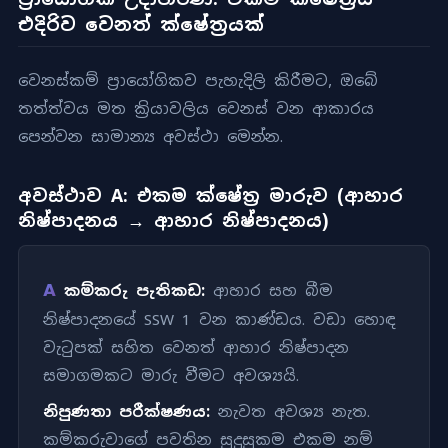
එදිරිව වෙනත් ක්ෂේත්‍රයක්
වෙනස්කම් ප්‍රායෝගිකව පැහැදිලි කිරීමට, ඔබේ
තත්ත්වය මත ක්‍රියාවලිය වෙනස් වන ආකාරය
පෙන්වන සාමාන්‍ය අවස්ථා මෙන්න.
අවස්ථාව A: එකම ක්ෂේත්‍ර මාරුව (ආහාර
නිෂ්පාදනය → ආහාර නිෂ්පාදනය)
A
කම්කරු පැතිකඩ:
ආහාර සහ බීම
නිෂ්පාදනයේ SSW 1 වන කාණ්ඩය. වඩා හොඳ
වැටුපක් සහිත වෙනත් ආහාර නිෂ්පාදන
සමාගමකට මාරු වීමට අවශ්‍යයි.
නිපුණතා පරීක්ෂණය:
නැවත අවශ්‍ය නැත.
කම්කරුවාගේ පවතින සුදුසුකම එකම නම්