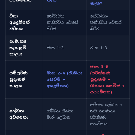
පරීක්ෂණය
නැත
නැත*
වීසා
නේවාසික
නේවාසික
අයදුම්පත්
තත්ත්වය වෙනස්
තත්ත්වය වෙනස්
වර්ගය
කිරීම
කිරීම
සාමාන්‍ය
සැකසුම්
මාස 1–3
මාස 1–3
කාලය
මාස 3–8
සම්පූර්ණ
මාස 2–4 (රැකියා
(පරීක්ෂණ
සූදානම්
සෙවීම +
සූදානම +
කාලය
අයදුම්පත)
රැකියා සෙවීම +
අයදුම්පත)
සම්මත ලේඛන +
ලේඛන
සම්මත රැකියා
නව නිපුණතා
අවශ්‍යතා
මාරු ලේඛන
පරීක්ෂණ
සහතිකය