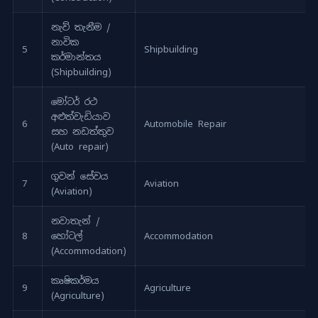
නැව් තැනීම /
නාවික
5
Shipbuilding
කර්මාන්තය
(Shipbuilding)
මෝටර් රථ
අළුත්වැඩියාව
6
Automobile Repair
සහ නඩත්තුව
(Auto repair)
ගුවන් සේවය
7
Aviation
(Aviation)
නවාතැන් /
8
හෝටල්
Accommodation
(Accommodation)
කෘෂිකර්මය
9
Agriculture
(Agriculture)