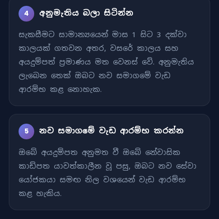
අනුමැතිය බලා සිටින්න
4
සැකසීමට සාමාන්‍යයෙන් මාස 1 සිට 3 දක්වා
කාලයක් ගතවන අතර, වසරේ කාලය සහ
අයදුම්පත් ප්‍රමාණය මත වෙනස් වේ. අනුමැතිය
ලැබෙන තෙක් ඔබට නව සමාගමේ වැඩ
ආරම්භ කළ නොහැක.
නව සමාගමේ වැඩ ආරම්භ කරන්න
5
ඔබේ අයදුම්පත අනුමත වී ඔබේ නේවාසික
කාඩ්පත යාවත්කාලීන වූ පසු, ඔබට නව සේවා
යෝජකයා සමඟ නිල වශයෙන් වැඩ ආරම්භ
කළ හැකිය.