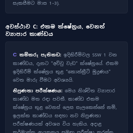
සැකසීමට මාස 1–3).
අවස්ථාව C: එකම ක්ෂේත්‍රය, වෙනත්
ව්‍යාපාර කාණ්ඩය
C
කම්කරු පැතිකඩ:
ඉදිකිරීම්වල SSW 1 වන
කාණ්ඩය, දැනට "අච්චු වැඩ" ක්ෂේත්‍රයේ. එකම
ඉදිකිරීම් ක්ෂේත්‍රය තුළ "කොන්ක්‍රීට් මුද්‍රණය"
වෙත මාරු වීමට අවශ්‍යයි.
නිපුණතා පරීක්ෂණය:
මෙය නිශ්චිත ව්‍යාපාර
කාණ්ඩ මත රඳා පවතී. කාණ්ඩ එකම
ක්ෂේත්‍රය තුළ වෙනස් ලෙස සැලකෙන්නේ නම්,
ඉලක්ක කාණ්ඩය සඳහා නව නිපුණතා
පරීක්ෂණයක් අවශ්‍ය විය හැකිය. අදාළ
කර්මාන්ත ආයතනය සමඟ පරීක්ෂා කරන්න.