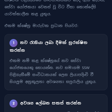
සේවා යෝජකයා වෙනස් වූ විට වීසා කොන්දේසි
යාවත්කාලීන කළ යුතුය.
එකම ක්ෂේත්‍ර මාරුවක ප්‍රධාන පියවර:
නව රැකියා ලබා දීමක් සුරක්ෂිත
1
කරන්න
එකම නම් කළ ක්ෂේත්‍රයේ නව සේවා
යෝජකයෙකු සොයන්න. නව සමාගම SSW
පිළිගැනීමේ සංවිධානයක් ලෙස ලියාපදිංචි වී
සියලුම අනුකූලතා අවශ්‍යතා සපුරාලිය යුතුය.
අවශ්‍ය ලේඛන සකස් කරන්න
2