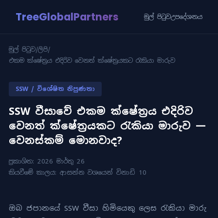
TreeGlobalPartners
මුල් පිටුව
උපදේශනය
මුල් පිටුව
/
ලිපි
/
එකම ක්ෂේත්‍රය එදිරිව වෙනත් ක්ෂේත්‍රයකට රැකියා මාරුව
SSW / විශේෂිත නිපුණතා
SSW වීසාවේ එකම ක්ෂේත්‍රය එදිරිව
වෙනත් ක්ෂේත්‍රයකට රැකියා මාරුව —
වෙනස්කම් මොනවාද?
ප්‍රකාශිත: 2026 මාර්තු 26
කියවීමේ කාලය: ආසන්න වශයෙන් විනාඩි 10
ඔබ ජපානයේ SSW වීසා හිමියෙකු ලෙස රැකියා මාරු