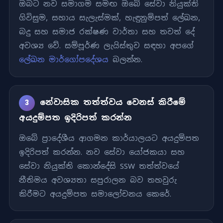
ඔබට නව සමාගම සමඟ ඔබේ සේවා නියුක්ති
ගිවිසුම, සහාය සැලැස්මක්, හැඳුනුම්පත් ලේඛන,
බදු සහ සමාජ රක්ෂණ වාර්තා සහ තවත් දේ
අවශ්‍ය වේ. සම්පූර්ණ ලැයිස්තුව සඳහා අපගේ
ලේඛන මාර්ගෝපදේශය
බලන්න.
නේවාසික තත්ත්වය වෙනස් කිරීමේ
3
අයදුම්පත ඉදිරිපත් කරන්න
ඔබේ ප්‍රාදේශීය ආගමන කාර්යාලයට අයදුම්පත
ඉදිරිපත් කරන්න. නව සේවා යෝජකයා සහ
සේවා නියුක්ති කොන්දේසි SSW තත්ත්වයේ
නීතිමය අවශ්‍යතා සපුරාලන බව තහවුරු
කිරීමට අයදුම්පත සමාලෝචනය කෙරේ.