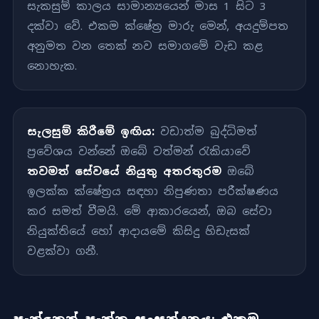
සැකසුම් කාලය සාමාන්‍යයෙන් මාස 1 සිට 3
දක්වා වේ. එකම ක්ෂේත්‍ර මාරු මෙන්, අයදුම්පත
අනුමත වන තෙක් නව සමාගමේ වැඩ කළ
නොහැක.
සැලසුම් කිරීමේ ඉඟිය:
වඩාත්ම බුද්ධිමත්
ප්‍රවේශය වන්නේ ඔබේ වත්මන් රැකියාවේ
තවමත් සේවයේ නියුතු අතරතුරම
ඔබේ
ඉලක්ක ක්ෂේත්‍රය සඳහා නිපුණතා පරීක්ෂණය
කර සමත් වීමයි. මේ ආකාරයෙන්, ඔබ සේවා
නියුක්තියේ හෝ ආදායමේ කිසිදු හිඩැසක්
වළක්වා ගනී.