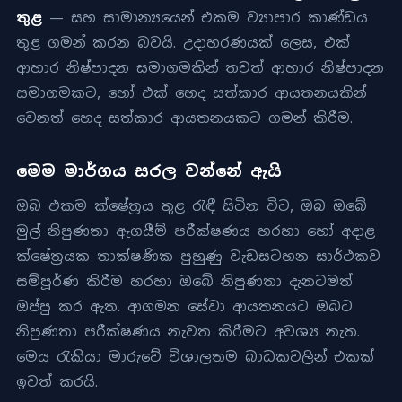
තුළ
— සහ සාමාන්‍යයෙන් එකම ව්‍යාපාර කාණ්ඩය
තුළ ගමන් කරන බවයි. උදාහරණයක් ලෙස, එක්
ආහාර නිෂ්පාදන සමාගමකින් තවත් ආහාර නිෂ්පාදන
සමාගමකට, හෝ එක් හෙද සත්කාර ආයතනයකින්
වෙනත් හෙද සත්කාර ආයතනයකට ගමන් කිරීම.
මෙම මාර්ගය සරල වන්නේ ඇයි
ඔබ එකම ක්ෂේත්‍රය තුළ රැඳී සිටින විට, ඔබ ඔබේ
මුල් නිපුණතා ඇගයීම් පරීක්ෂණය හරහා හෝ අදාළ
ක්ෂේත්‍රයක තාක්ෂණික පුහුණු වැඩසටහන සාර්ථකව
සම්පූර්ණ කිරීම හරහා ඔබේ නිපුණතා දැනටමත්
ඔප්පු කර ඇත. ආගමන සේවා ආයතනයට ඔබට
නිපුණතා පරීක්ෂණය නැවත කිරීමට අවශ්‍ය නැත.
මෙය රැකියා මාරුවේ විශාලතම බාධකවලින් එකක්
ඉවත් කරයි.