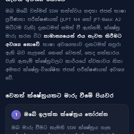
ඔබ ඔබේ වත්මන් SSW තත්ත්වය සඳහා ජපන් භාෂා
ප්‍රවීණතා පරීක්ෂණයක් (JLPT N4 හෝ JFT-Basic A2
මට්ටම වැනි) දැනටමත් සමත් වී ඇත්නම්, ක්ෂේත්‍ර
මාරු කරන විට
සාමාන්‍යයෙන් එය නැවත කිරීමට
අවශ්‍ය නොවේ
. භාෂා අවශ්‍යතාව දැනටමත් සපුරා
ඇති බව සැලකේ. කෙසේ වෙතත්, හෙද සත්කාරය
වැනි ඇතැම් ක්ෂේත්‍රවලට කාර්යයේ ස්වභාවය නිසා
අමතර ක්ෂේත්‍ර-විශේෂිත ජපන් පරීක්ෂණයක් අවශ්‍ය
වේ.
වෙනත් ක්ෂේත්‍රයකට මාරු වීමේ පියවර
ඔබේ ඉලක්ක ක්ෂේත්‍රය තෝරන්න
1
ඔබ මාරු වීමට කැමති SSW ක්ෂේත්‍රය ගැන