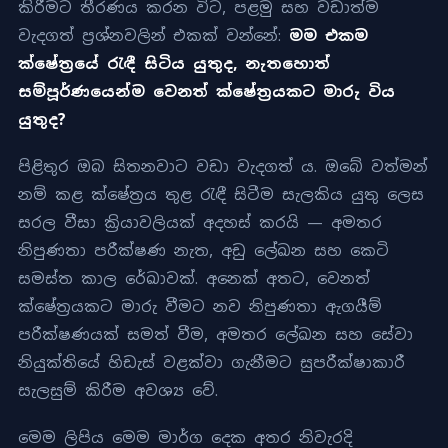
කිරීමට තීරණය කරන විට, පළමු සහ වඩාත්ම
වැදගත් ප්‍රශ්නවලින් එකක් වන්නේ:
මම එකම
ක්ෂේත්‍රයේ රැඳී සිටිය යුතුද, නැතහොත්
සම්පූර්ණයෙන්ම වෙනත් ක්ෂේත්‍රයකට මාරු විය
යුතුද?
පිළිතුර ඔබ සිතනවාට වඩා වැදගත් ය. ඔබේ වත්මන්
නම් කළ ක්ෂේත්‍රය තුළ රැඳී සිටීම සැලකිය යුතු ලෙස
සරල වීසා ක්‍රියාවලියක් අදහස් කරයි — අමතර
නිපුණතා පරීක්ෂණ නැත, අඩු ලේඛන සහ කෙටි
සමස්ත කාල රේඛාවක්. අනෙක් අතට, වෙනත්
ක්ෂේත්‍රයකට මාරු වීමට නව නිපුණතා ඇගයීම්
පරීක්ෂණයක් සමත් වීම, අමතර ලේඛන සහ සේවා
නියුක්තියේ හිඩැස් වළක්වා ගැනීමට සුපරීක්ෂාකාරී
සැලසුම් කිරීම අවශ්‍ය වේ.
මෙම ලිපිය මෙම මාර්ග දෙක අතර නිවැරදි