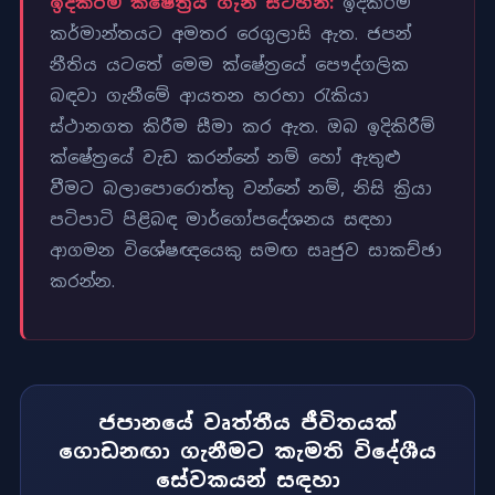
ඉදිකිරීම් ක්ෂේත්‍රය ගැන සටහන:
ඉදිකිරීම්
කර්මාන්තයට අමතර රෙගුලාසි ඇත. ජපන්
නීතිය යටතේ මෙම ක්ෂේත්‍රයේ පෞද්ගලික
බඳවා ගැනීමේ ආයතන හරහා රැකියා
ස්ථානගත කිරීම සීමා කර ඇත. ඔබ ඉදිකිරීම්
ක්ෂේත්‍රයේ වැඩ කරන්නේ නම් හෝ ඇතුළු
වීමට බලාපොරොත්තු වන්නේ නම්, නිසි ක්‍රියා
පටිපාටි පිළිබඳ මාර්ගෝපදේශනය සඳහා
ආගමන විශේෂඥයෙකු සමඟ සෘජුව සාකච්ඡා
කරන්න.
ජපානයේ වෘත්තීය ජීවිතයක්
ගොඩනඟා ගැනීමට කැමති විදේශීය
සේවකයන් සඳහා