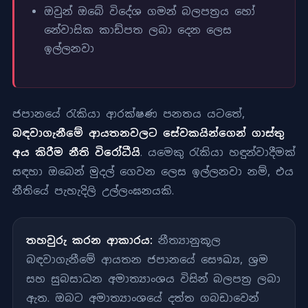
ඔවුන් ඔබේ විදේශ ගමන් බලපත්‍රය හෝ
නේවාසික කාඩ්පත ලබා දෙන ලෙස
ඉල්ලනවා
ජපානයේ රැකියා ආරක්ෂණ පනතය යටතේ,
බඳවාගැනීමේ ආයතනවලට සේවකයින්ගෙන් ගාස්තු
අය කිරීම නීති විරෝධීයි
. යමෙකු රැකියා හඳුන්වාදීමක්
සඳහා ඔබෙන් මුදල් ගෙවන ලෙස ඉල්ලනවා නම්, එය
නීතියේ පැහැදිලි උල්ලංඝනයකි.
තහවුරු කරන ආකාරය:
නීත්‍යානුකූල
බඳවාගැනීමේ ආයතන ජපානයේ සෞඛ්‍ය, ශ්‍රම
සහ සුබසාධන අමාත්‍යාංශය විසින් බලපත්‍ර ලබා
ඇත. ඔබට අමාත්‍යාංශයේ දත්ත ගබඩාවෙන්