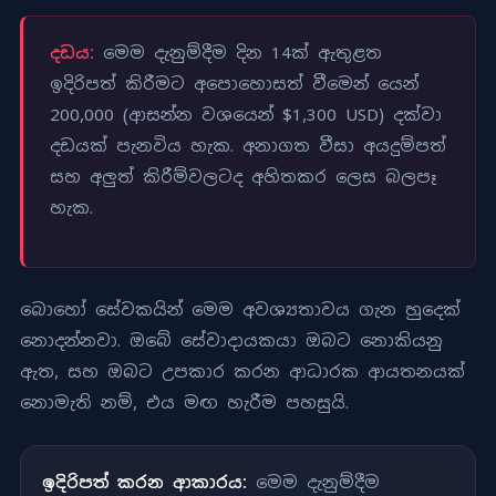
දඩය:
මෙම දැනුම්දීම දින 14ක් ඇතුළත
ඉදිරිපත් කිරීමට අපොහොසත් වීමෙන් යෙන්
200,000 (ආසන්න වශයෙන් $1,300 USD) දක්වා
දඩයක් පැනවිය හැක. අනාගත වීසා අයදුම්පත්
සහ අලුත් කිරීම්වලටද අහිතකර ලෙස බලපෑ
හැක.
බොහෝ සේවකයින් මෙම අවශ්‍යතාවය ගැන හුදෙක්
නොදන්නවා. ඔබේ සේවාදායකයා ඔබට නොකියනු
ඇත, සහ ඔබට උපකාර කරන ආධාරක ආයතනයක්
නොමැති නම්, එය මඟ හැරීම පහසුයි.
ඉදිරිපත් කරන ආකාරය:
මෙම දැනුම්දීම