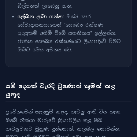
බිල්පතක් ලැබෙනු ඇත.
ලේඛන ලබා ගන්න:
ඔබේ පෙර
සේවාදායකයාගෙන් "සෞඛ්‍ය රක්ෂණ
සුදුසුකම් අහිමි වීමේ සහතිකය" ඉල්ලන්න.
ජාතික සෞඛ්‍ය රක්ෂණයට ලියාපදිංචි වීමට
ඔබට මෙය අවශ්‍ය වේ.
යම් දෙයක් වැරදි වුණොත් කුමක් කළ
යුතුද
ප්‍රවේශමෙන් සැලසුම් කළද, ගැටලු ඇති විය හැක.
ඔබේ රැකියා මාරුවේ ක්‍රියාවලිය තුළ ඔබ
ගැටලුවකට මුහුණ දුන්නොත්, කලබල නොවන්න.