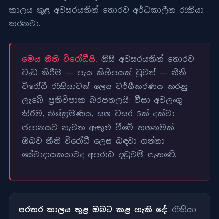
කාලය තුළ අවසරයකින් තොරව අර්ධකාලීන රැකියා
කරනවා.
මෙය නීති විරෝධීයි.
නිසි අවසරයකින් තොරව
වැඩ කිරීම — පැය කිහිපයක් වුවත් — නීති
විරෝධී රැකියාවක් ලෙස වර්ගීකරණය කරනු
ලැබේ. ප්‍රතිවිපාක බරපතලයි: වීසා අවලංගු
කිරීම, නිෂ්ක්‍රමණය, සහ වසර 5ක් දක්වා
ජපානයට නැවත ඇතුළු වීමේ තහනමක්.
ඔබව නීති විරෝධී ලෙස බඳවා ගන්නා
සේවාදායකයාටද අපරාධ දඬුවම් පැනවේ.
පරතර කාලය තුළ ඔබට කළ හැකි දේ:
රැකියා