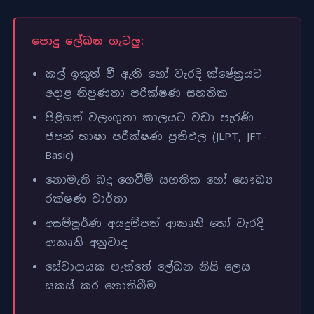
පොදු ලේඛන ගැටලු:
කල් ඉකුත් වී ඇති හෝ වැරදි ක්ෂේත්‍රයට
අදාළ නිපුණතා පරීක්ෂණ සහතික
පිළිගත් වලංගුතා කාලයට වඩා පැරණි
ජපන් භාෂා පරීක්ෂණ ප්‍රතිඵල (JLPT, JFT-
Basic)
නොමැති බදු ගෙවීම් සහතික හෝ සෞඛ්‍ය
රක්ෂණ වාර්තා
අසම්පූර්ණ අයදුම්පත් ආකෘති හෝ වැරදි
ආකෘති අනුවාද
සේවාදායක පැත්තේ ලේඛන නිසි ලෙස
සකස් කර නොතිබීම