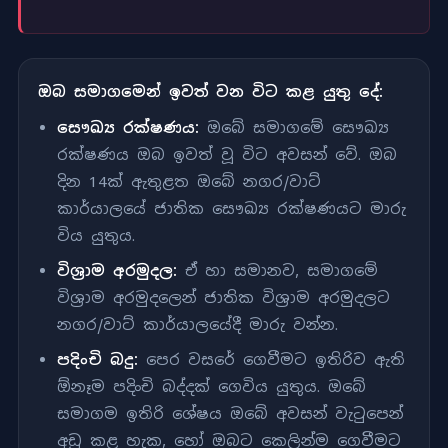
ඔබ සමාගමෙන් ඉවත් වන විට කළ යුතු දේ:
සෞඛ්‍ය රක්ෂණය:
ඔබේ සමාගමේ සෞඛ්‍ය
රක්ෂණය ඔබ ඉවත් වූ විට අවසන් වේ. ඔබ
දින 14ක් ඇතුළත ඔබේ නගර/වාට්
කාර්යාලයේ ජාතික සෞඛ්‍ය රක්ෂණයට මාරු
විය යුතුය.
විශ්‍රාම අරමුදල:
ඒ හා සමානව, සමාගමේ
විශ්‍රාම අරමුදලෙන් ජාතික විශ්‍රාම අරමුදලට
නගර/වාට් කාර්යාලයේදී මාරු වන්න.
පදිංචි බදු:
පෙර වසරේ ගෙවීමට ඉතිරිව ඇති
ඕනෑම පදිංචි බද්දක් ගෙවිය යුතුය. ඔබේ
සමාගම ඉතිරි ශේෂය ඔබේ අවසන් වැටුපෙන්
අඩු කළ හැක, හෝ ඔබට කෙලින්ම ගෙවීමට