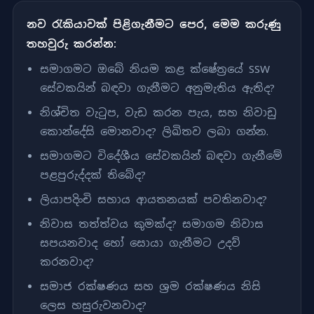
නව රැකියාවක් පිළිගැනීමට පෙර, මෙම කරුණු
තහවුරු කරන්න:
සමාගමට ඔබේ නියම කළ ක්ෂේත්‍රයේ SSW
සේවකයින් බඳවා ගැනීමට අනුමැතිය ඇතිද?
නිශ්චිත වැටුප, වැඩ කරන පැය, සහ නිවාඩු
කොන්දේසි මොනවාද? ලිඛිතව ලබා ගන්න.
සමාගමට විදේශීය සේවකයින් බඳවා ගැනීමේ
පළපුරුද්දක් තිබේද?
ලියාපදිංචි සහාය ආයතනයක් පවතිනවාද?
නිවාස තත්ත්වය කුමක්ද? සමාගම නිවාස
සපයනවාද හෝ සොයා ගැනීමට උදව්
කරනවාද?
සමාජ රක්ෂණය සහ ශ්‍රම රක්ෂණය නිසි
ලෙස හසුරුවනවාද?