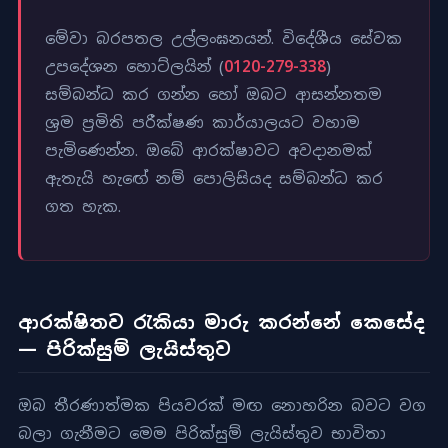
මේවා බරපතල උල්ලංඝනයන්. විදේශීය සේවක
උපදේශන හොට්ලයින් (
0120-279-338
)
සම්බන්ධ කර ගන්න හෝ ඔබට ආසන්නතම
ශ්‍රම ප්‍රමිති පරීක්ෂණ කාර්යාලයට වහාම
පැමිණෙන්න. ඔබේ ආරක්ෂාවට අවදානමක්
ඇතැයි හැඟේ නම් පොලිසියද සම්බන්ධ කර
ගත හැක.
ආරක්ෂිතව රැකියා මාරු කරන්නේ කෙසේද
— පිරික්සුම් ලැයිස්තුව
ඔබ තීරණාත්මක පියවරක් මඟ නොහරින බවට වග
බලා ගැනීමට මෙම පිරික්සුම් ලැයිස්තුව භාවිතා