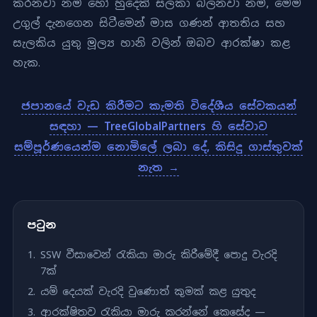
කරනවා නම් හෝ හුදෙක් සලකා බලනවා නම්, මෙම
උගුල් දැනගෙන සිටීමෙන් මාස ගණන් ආතතිය සහ
සැලකිය යුතු මූල්‍ය හානි වලින් ඔබව ආරක්ෂා කළ
හැක.
ජපානයේ වැඩ කිරීමට කැමති විදේශීය සේවකයන්
සඳහා — TreeGlobalPartners හි සේවාව
සම්පූර්ණයෙන්ම නොමිලේ ලබා දේ, කිසිදු ගාස්තුවක්
නැත →
පටුන
SSW වීසාවෙන් රැකියා මාරු කිරීමේදී පොදු වැරදි
7ක්
යම් දෙයක් වැරදි වුණොත් කුමක් කළ යුතුද
ආරක්ෂිතව රැකියා මාරු කරන්නේ කෙසේද —