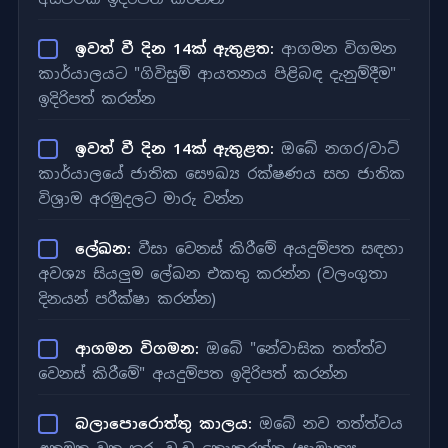
ඉවත් වී දින 14ක් ඇතුළත:
ආගමන විගමන
කාර්යාලයට "ගිවිසුම් ආයතනය පිළිබඳ දැනුම්දීම"
ඉදිරිපත් කරන්න
ඉවත් වී දින 14ක් ඇතුළත:
ඔබේ නගර/වාට්
කාර්යාලයේ ජාතික සෞඛ්‍ය රක්ෂණය සහ ජාතික
විශ්‍රාම අරමුදලට මාරු වන්න
ලේඛන:
වීසා වෙනස් කිරීමේ අයදුම්පත සඳහා
අවශ්‍ය සියලුම ලේඛන එකතු කරන්න (වලංගුතා
දිනයන් පරීක්ෂා කරන්න)
ආගමන විගමන:
ඔබේ "නේවාසික තත්ත්ව
වෙනස් කිරීමේ" අයදුම්පත ඉදිරිපත් කරන්න
බලාපොරොත්තු කාලය:
ඔබේ නව තත්ත්වය