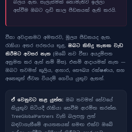
බලය ඇත. සැලැස්මක් නොමැතිව ඉල්ලා
අස්වීම ඔබට දැඩි කාල පීඩනයක් ඇති කරයි.
වීසා අවදානමට අමතරව, මූල්‍ය පීඩනයද ඇත.
රැකියා අතර පරතරය තුළ,
ඔබට කිසිදු තැනක වැඩ
කිරීමට අවසර නැත
(ඔබේ නව වීසා අයදුම්පත
අනුමත කර ඇත් නම් මිස). එනම් ආදායමක් නැත —
ඔබට තවමත් කුලිය, ආහාර, සෞඛ්‍ය රක්ෂණය, සහ
අනෙකුත් ජීවන වියදම් ගෙවිය යුතුව ඇතත්.
ඒ වෙනුවට කළ යුත්ත:
ඔබ තවමත් සේවයේ
නියුතුව සිටියදී රැකියා සෙවීම ආරම්භ කරන්න.
TreeGlobalPartners වැනි බලපත්‍ර ලත්
බඳවාගැනීමේ ආයතනයක් සමඟ එක්ව ඔබේ