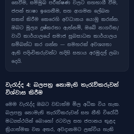
සෙවීම, සම්මුඛ පරීක්ෂණ වලට සහභාගී වීම,
ජපන් භාෂා ඉගෙනීම, සහ ආගමන ලේඛන
සකස් කිරීම කෙරෙහි අවධානය යොමු කරන්න.
ඔබට මූල්‍ය දුෂ්කරතා ඇත්නම්, ඔබේ නාගරික/
වාට් කාර්යාලයේ සමාජ සුබසාධන කාර්යාලය
සම්බන්ධ කර ගන්න — සමහරක් අවශ්‍යතා
ඇති පදිංචිකරුවන්ට හදිසි සහාය අරමුදල් ලබා
දෙයි.
වැරැද්ද 4: බලපත්‍ර නොමැති තැරැව්කරුවන්
විශ්වාස කිරීම
මෙම වැරැද්ද ඔබට වඩාත්ම මිල අධික විය හැක.
බලපත්‍ර නොමැති තැරැව්කරුවන් සහ නීති විරෝධී
මධ්‍යස්ථයින් බොහෝ රටවල සහ ජපානය තුළද
ක්‍රියාත්මක වන අතර, අවදානමට ලක්විය හැකි