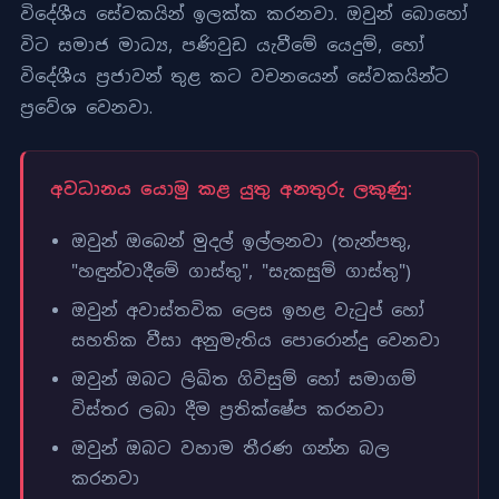
විදේශීය සේවකයින් ඉලක්ක කරනවා. ඔවුන් බොහෝ
විට සමාජ මාධ්‍ය, පණිවුඩ යැවීමේ යෙදුම්, හෝ
විදේශීය ප්‍රජාවන් තුළ කට වචනයෙන් සේවකයින්ට
ප්‍රවේශ වෙනවා.
අවධානය යොමු කළ යුතු අනතුරු ලකුණු:
ඔවුන් ඔබෙන් මුදල් ඉල්ලනවා (තැන්පතු,
"හඳුන්වාදීමේ ගාස්තු", "සැකසුම් ගාස්තු")
ඔවුන් අවාස්තවික ලෙස ඉහළ වැටුප් හෝ
සහතික වීසා අනුමැතිය පොරොන්දු වෙනවා
ඔවුන් ඔබට ලිඛිත ගිවිසුම් හෝ සමාගම්
විස්තර ලබා දීම ප්‍රතික්ෂේප කරනවා
ඔවුන් ඔබට වහාම තීරණ ගන්න බල
කරනවා