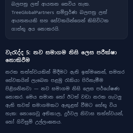
බලපත්‍ර ලත් ආයතන සෙවිය හැක.
TreeGlobalPartners සම්පූර්ණ බලපත්‍ර ලත්
ආයතනයකි සහ සේවකයින්ගෙන් කිසිවිටක
ගාස්තු අය නොකරයි.
වැරැද්ද 5: නව සමාගම නිසි ලෙස පරීක්ෂා
නොකිරීම
නරක තත්ත්වයකින් මිදීමට ඇති ඉක්මනෙන්, සමහර
සේවකයින් ලැබෙන පළමු රැකියා පිරිනැමීම
පිළිගනිනවා — නව සමාගම නිසි ලෙස පර්යේෂණ
නොකර. මෙය සමාන හෝ ඊටත් වඩා නරක ගැටලු
ඇති තවත් සමාගමකට ඇතුළත් වීමට හේතු විය
හැක: නොගෙවූ අතිකාල, දුර්වල නිවාස තත්ත්වයන්,
හෝ ගිවිසුම් උල්ලංඝනය.