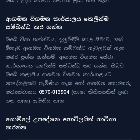
ඔබට උදව් කිරීමට සම්පත් ලබා ගත හැක.
ආගමන විගමන කාර්යාලය කෙලින්ම
සම්බන්ධ කර ගන්න
ඔබේ වීසා තත්ත්වය, දැනුම්දීම් කාල සීමාව, හෝ
ඕනෑම ආගමන විගමන සම්බන්ධ ගැටලුවක් ගැන
ඔබට ප්‍රශ්න ඇත්නම්, ආගමන විගමන සේවා
කාර්යාංශය කෙලින්ම සම්බන්ධ කර ගන්න. ඔබට
ඔබේ කලාපීය ආගමන විගමන කාර්යාලයට
පෞද්ගලිකව පැමිණිය හැක හෝ ආගමන තොරතුරු
මධ්‍යස්ථානය
0570-013904
(භාෂා කිහිපයකින් ලබා
ගත හැක) ඇමතිය හැක.
නොමිලේ උපදේශන හොට්ලයින් භාවිතා
කරන්න