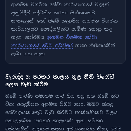
ආගමන විගමන සේවා කාර්යාංශයේ විද්‍යුත්
දැනුම්දීම් පද්ධතිය හරහා මාර්ගගතව,
තැපෑලෙන්, හෝ ඔබේ කලාපීය ආගමන විගමන
කාර්යාලයට පෞද්ගලිකව පැමිණ ගොනු කළ
හැක. පෝරමය
ආගමන විගමන සේවා
කාර්යාංශයේ වෙබ් අඩවියේ
භාෂා කිහිපයකින්
ලබා ගත හැක.
වැරැද්ද 3: පරතර කාලය තුළ නීති විරෝධී
ලෙස වැඩ කිරීම
ඔබේ පැරණි සමාගම හැර ගිය පසු සහ ඔබේ නව
වීසා අයදුම්පත අනුමත වීමට පෙර, ඔබට කිසිදු
සේවාදායකයකුට වැඩ කිරීමට තාක්ෂණිකව බලය
නොලැබෙන "පරතර කාලයක්" ඇත. සමහර
සේවකයින්, ආදායම සඳහා අවශ්‍යතාවය නිසා, මෙම