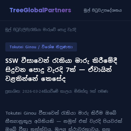
TreeGlobalPartners
මුල් පිටුව
උපදේශනය
මුල් පිටුව
/
ලිපි
/
රැකියා මාරුවේ පොදු වැරදි
Tokutei Ginou / විශේෂ නිපුණතා
SSW වීසාවෙන් රැකියා මාරු කිරීමේදී
සිදුවන පොදු වැරදි 7ක් — ඒවායින්
වළකින්නේ කෙසේද
ප්‍රකාශිත: 2026-03-24
කියවීමේ කාලය: මිනිත්තු 9ක් පමණ
Tokutei Ginou වීසාවෙන් රැකියා මාරු කිරීම ඔබේ
නීත්‍යානුකූල අයිතියකි — නමුත් එක් වැරදි පියවරක්
ඔබේ වීසා තත්ත්වය, මූල්‍ය ස්ථාවරභාවය, සහ