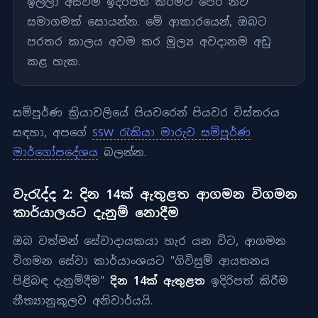
ඉල්ලා අස්වීම ඉදිරිපත් කිරීමට පෙර නව
සමාගමක් සොයන්න. මේ ආකාරයෙන්, ඔබට
පරතර කාලය අවම කර මූල්‍ය අවදානම අඩු
කළ හැක.
සම්පූර්ණ ක්‍රියාවලියේ පියවරෙන් පියවර විස්තරය
සඳහා, අපගේ
SSW රැකියා මාරුව සම්පූර්ණ
මාර්ගෝපදේශය
බලන්න.
වැරැද්ද 2: දින 14ක් ඇතුළත ආගමන විගමන
කාර්යාලයට දැනුම් නොදීම
ඔබ වත්මන් සේවාදායකයා හැර යන විට, ආගමන
විගමන සේවා කාර්යාංශයට "ගිවිසුම් ආයතනය
පිළිබඳ දැනුම්දීම"
දින 14ක් ඇතුළත
ඉදිරිපත් කිරීම
නීත්‍යානුකූලව අනිවාර්යයි.