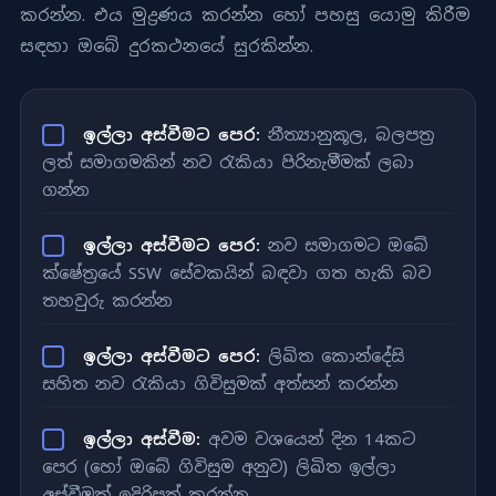
කරන්න. එය මුද්‍රණය කරන්න හෝ පහසු යොමු කිරීම
සඳහා ඔබේ දුරකථනයේ සුරකින්න.
ඉල්ලා අස්වීමට පෙර:
නීත්‍යානුකූල, බලපත්‍ර
ලත් සමාගමකින් නව රැකියා පිරිනැමීමක් ලබා
ගන්න
ඉල්ලා අස්වීමට පෙර:
නව සමාගමට ඔබේ
ක්ෂේත්‍රයේ SSW සේවකයින් බඳවා ගත හැකි බව
තහවුරු කරන්න
ඉල්ලා අස්වීමට පෙර:
ලිඛිත කොන්දේසි
සහිත නව රැකියා ගිවිසුමක් අත්සන් කරන්න
ඉල්ලා අස්වීම:
අවම වශයෙන් දින 14කට
පෙර (හෝ ඔබේ ගිවිසුම අනුව) ලිඛිත ඉල්ලා
අස්වීමක් ඉදිරිපත් කරන්න