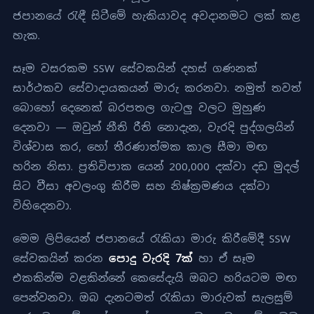
ජපානයේ රැඳී සිටීමේ හැකියාවද අවදානමට ලක් කළ
හැක.
සෑම වසරකම SSW සේවකයින් දහස් ගණනක්
සාර්ථකව සේවාදායකයන් මාරු කරනවා. නමුත් තවත්
බොහෝ දෙනෙක් බරපතල ගැටලු වලට මුහුණ
දෙනවා — ඔවුන් නීති රීති නොදැන, වැරදි පුද්ගලයින්
විශ්වාස කර, හෝ තීරණාත්මක කාල සීමා මඟ
හරින නිසා. ප්‍රතිවිපාක යෙන් 200,000 දක්වා දඩ මුදල්
සිට වීසා අවලංගු කිරීම සහ නිෂ්ක්‍රමණය දක්වා
විහිදෙනවා.
මෙම ලිපියෙන් ජපානයේ රැකියා මාරු කිරීමේදී SSW
සේවකයින් කරන
පොදු වැරදි 7ක්
හා ඒ සෑම
එකකින්ම වළකින්නේ කෙසේදැයි ඔබට හරියටම මඟ
පෙන්වනවා. ඔබ දැනටමත් රැකියා මාරුවක් සැලසුම්