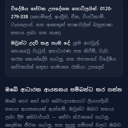
විදේශීය සේවක උපදේශන හොට්ලයින්:
0120-
279-338
(නොමිලේ, ඉංග්‍රීසි, චීන, වියට්නාම්,
ටැගලොග්, සහ අනෙකුත් භාෂාවලින් බහුභාෂා
සහාය ලබා ගත හැක)
ඔවුන්ට උදව් කළ හැකි දේ:
ශ්‍රම ආරවුල්,
නොගෙවූ වැටුප්, අසාධාරණ පහ කිරීම්, වැඩ
කරන කොන්දේසි ගැටලු, සහ ජපානයේ විදේශීය
සේවකයින් සඳහා සාමාන්‍ය රැකියා උපදෙස්.
ඔබේ ආධාරක ආයතනය සම්බන්ධ කර ගන්න
ඔබේ පෙර හෝ නව සේවාදායකයාට ලියාපදිංචි
සහාය ආයතනයක් ඇත්නම්, ඔවුන්ට ඔබට සහාය
ලබා දීම අනිවාර්යයි — සේවා ස්ථානයේ ගැටලු,
දෛනික ජීවන ගැටලු, සහ සුදුසු සම්පත් වලට ඔබව