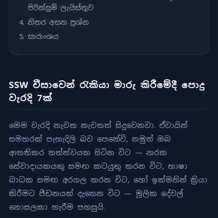
පිරික්සුම් ලැයිස්තුව
නිතර අසන ප්‍රශ්න
සාරාංශය
SSW වීසාවෙන් රැකියා මාරු කිරීමේදී පොදු
වැරදි 7ක්
මෙම වැරදි නැවත නැවතත් සිදුවෙනවා. ඒවායින්
සමහරක් පැහැදිලි බව පෙනේවි, නමුත් ඔබ
ආතතිකර තත්ත්වයක සිටින විට — නරක
සේවාදායකයකු සමඟ කටයුතු කරන විට, භාෂා
බාධක සමඟ අරගල කරන විට, හෝ ඉක්මනින් ක්‍රියා
කිරීමට පීඩනයක් දැනෙන විට — මූලික දේවල්
නොසලකා හැරීම පහසුයි.