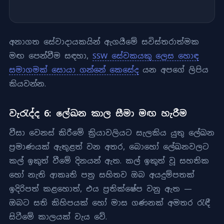
අනාගත සේවාදායකයින් ඇගයීමේ සවිස්තරාත්මක
මඟ පෙන්වීම සඳහා,
SSW සේවකයකු ලෙස හොඳ
සමාගමක් සොයා ගන්නේ කෙසේද
යන අපගේ ලිපිය
කියවන්න.
වැරැද්ද 6: ලේඛන කාල සීමා මඟ හැරීම
වීසා වෙනස් කිරීමේ ක්‍රියාවලියට සැලකිය යුතු ලේඛන
ප්‍රමාණයක් ඇතුළත් වන අතර, බොහෝ ලේඛනවලට
කල් ඉකුත් වීමේ දිනයන් ඇත. කල් ඉකුත් වූ සහතික
හෝ නැති ආකෘති පත්‍ර සහිතව ඔබ අයදුම්පතක්
ඉදිරිපත් කළහොත්, එය ප්‍රතික්ෂේප වනු ඇත —
ඔබට සති කිහිපයක් හෝ මාස ගණනක් අමතර රැඳී
සිටීමේ කාලයක් වැය වේ.