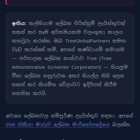
ඉඟිය:
කල්තියාම ලේඛන පිරික්සුම් ලැයිස්තුවක්
සකස් කර සෑම අයිතමයකම වලංගුතා කාලය
තහවුරු කරන්න. ඔබ TreeGlobalPartners සමඟ
වැඩ කරන්නේ නම්, අපගේ කණ්ඩායම් සමාගම
— පරිපාලන ලේඛක සංස්ථාව Tree (Tree
Administrative Scrivener Corporation) — සියලුම
වීසා ලේඛන හසුරුවන අතර සියල්ල නිසි ලෙස
සකස් කර නියමිත වේලාවට ඉදිරිපත් කිරීම
සහතික කරයි.
අවශ්‍ය ලේඛනවල සම්පූර්ණ ලැයිස්තුව සඳහා, අපගේ
SSW රැකියා මාරුව ලේඛන මාර්ගෝපදේශය
බලන්න.