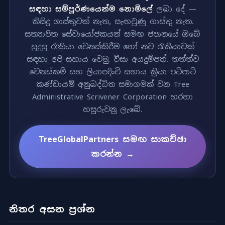
සඳහා සම්පූර්ණයෙන්ම නොමිලේ
ලබා දේ —
කිසිදු ගාස්තුවක් නැත, සැඟවුණු ගාස්තු නැත.
සත්‍යාපිත සේවායෝජකයන් සමඟ ජපානයේ ඔබේ
සුදුසු රැකියා වෙනස්කිරීම හෝ නව රැකියාවක්
සඳහා අපි සහාය වෙමු. වීසා අයදුම්පත්, තත්ත්ව
වෙනස්කම් සහ ලියාපදිංචි සහාය ක්‍රියා පටිපාටි
කණ්ඩායම් අනුබද්ධිත සමාගමක් වන Tree
Administrative Scrivener Corporation හරහා
හසුරුවනු ලැබේ.
TreeGlobalPartners සමඟ සාකච්ඡා
කරන්න →
නිතර අසන ප්‍රශ්න