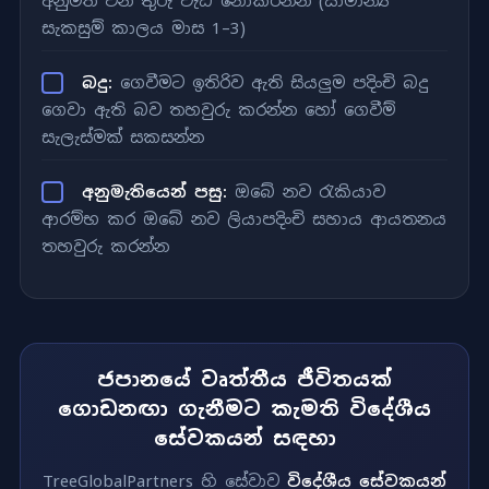
අනුමත වන තුරු වැඩ නොකරන්න (සාමාන්‍ය
සැකසුම් කාලය මාස 1–3)
බදු:
ගෙවීමට ඉතිරිව ඇති සියලුම පදිංචි බදු
ගෙවා ඇති බව තහවුරු කරන්න හෝ ගෙවීම්
සැලැස්මක් සකසන්න
අනුමැතියෙන් පසු:
ඔබේ නව රැකියාව
ආරම්භ කර ඔබේ නව ලියාපදිංචි සහාය ආයතනය
තහවුරු කරන්න
ජපානයේ වෘත්තීය ජීවිතයක්
ගොඩනඟා ගැනීමට කැමති විදේශීය
සේවකයන් සඳහා
TreeGlobalPartners හි සේවාව
විදේශීය සේවකයන්