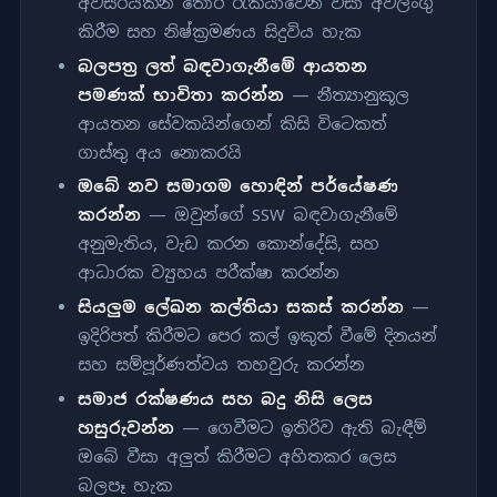
අවසරයකින් තොර රැකියාවෙන් වීසා අවලංගු
කිරීම සහ නිෂ්ක්‍රමණය සිදුවිය හැක
බලපත්‍ර ලත් බඳවාගැනීමේ ආයතන
පමණක් භාවිතා කරන්න
— නීත්‍යානුකූල
ආයතන සේවකයින්ගෙන් කිසි විටෙකත්
ගාස්තු අය නොකරයි
ඔබේ නව සමාගම හොඳින් පර්යේෂණ
කරන්න
— ඔවුන්ගේ SSW බඳවාගැනීමේ
අනුමැතිය, වැඩ කරන කොන්දේසි, සහ
ආධාරක ව්‍යුහය පරීක්ෂා කරන්න
සියලුම ලේඛන කල්තියා සකස් කරන්න
—
ඉදිරිපත් කිරීමට පෙර කල් ඉකුත් වීමේ දිනයන්
සහ සම්පූර්ණත්වය තහවුරු කරන්න
සමාජ රක්ෂණය සහ බදු නිසි ලෙස
හසුරුවන්න
— ගෙවීමට ඉතිරිව ඇති බැඳීම්
ඔබේ වීසා අලුත් කිරීමට අහිතකර ලෙස
බලපෑ හැක