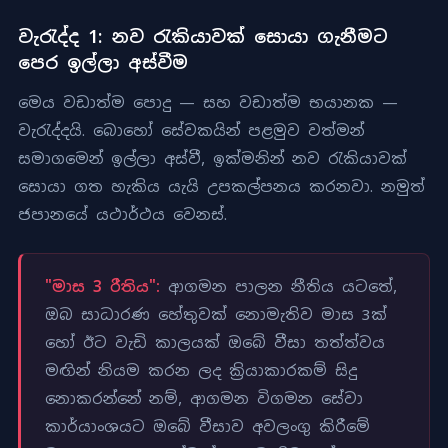
වැරැද්ද 1: නව රැකියාවක් සොයා ගැනීමට
පෙර ඉල්ලා අස්වීම
මෙය වඩාත්ම පොදු — සහ වඩාත්ම භයානක —
වැරැද්දයි. බොහෝ සේවකයින් පළමුව වත්මන්
සමාගමෙන් ඉල්ලා අස්වී, ඉක්මනින් නව රැකියාවක්
සොයා ගත හැකිය යැයි උපකල්පනය කරනවා. නමුත්
ජපානයේ යථාර්ථය වෙනස්.
"මාස 3 රීතිය":
ආගමන පාලන නීතිය යටතේ,
ඔබ සාධාරණ හේතුවක් නොමැතිව මාස 3ක්
හෝ ඊට වැඩි කාලයක් ඔබේ වීසා තත්ත්වය
මඟින් නියම කරන ලද ක්‍රියාකාරකම් සිදු
නොකරන්නේ නම්, ආගමන විගමන සේවා
කාර්යාංශයට ඔබේ වීසාව අවලංගු කිරීමේ