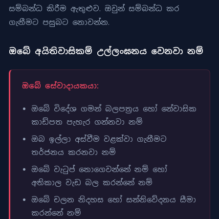
සම්බන්ධ කිරීම ඇතුළුව. ඔවුන් සම්බන්ධ කර
ගැනීමට පසුබට නොවන්න.
ඔබේ අයිතිවාසිකම් උල්ලංඝනය වෙනවා නම්
ඔබේ සේවාදායකයා:
ඔබේ විදේශ ගමන් බලපත්‍රය හෝ නේවාසික
කාඩ්පත පැහැර ගන්නවා නම්
ඔබ ඉල්ලා අස්වීම වළක්වා ගැනීමට
තර්ජනය කරනවා නම්
ඔබේ වැටුප් නොගෙවන්නේ නම් හෝ
අතිකාල වැඩ බල කරන්නේ නම්
ඔබේ චලන නිදහස හෝ සන්නිවේදනය සීමා
කරන්නේ නම්