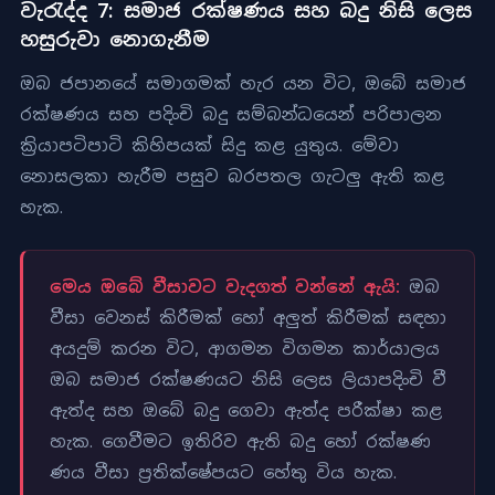
වැරැද්ද 7: සමාජ රක්ෂණය සහ බදු නිසි ලෙස
හසුරුවා නොගැනීම
ඔබ ජපානයේ සමාගමක් හැර යන විට, ඔබේ සමාජ
රක්ෂණය සහ පදිංචි බදු සම්බන්ධයෙන් පරිපාලන
ක්‍රියාපටිපාටි කිහිපයක් සිදු කළ යුතුය. මේවා
නොසලකා හැරීම පසුව බරපතල ගැටලු ඇති කළ
හැක.
මෙය ඔබේ වීසාවට වැදගත් වන්නේ ඇයි:
ඔබ
වීසා වෙනස් කිරීමක් හෝ අලුත් කිරීමක් සඳහා
අයදුම් කරන විට, ආගමන විගමන කාර්යාලය
ඔබ සමාජ රක්ෂණයට නිසි ලෙස ලියාපදිංචි වී
ඇත්ද සහ ඔබේ බදු ගෙවා ඇත්ද පරීක්ෂා කළ
හැක. ගෙවීමට ඉතිරිව ඇති බදු හෝ රක්ෂණ
ණය වීසා ප්‍රතික්ෂේපයට හේතු විය හැක.