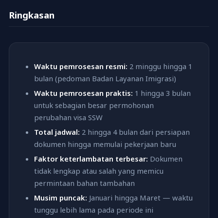
Badan Layanan Imigrasi, Anda bisa memeriksa status dengan
dokumen lengkap dan akurat sebelum pengajuan adalah cara
Ringkasan
login ke akun Anda. Jika Anda mengajukan secara langsung di
paling efektif untuk menghindari keterlambatan.
kantor imigrasi, tidak ada sistem pelacakan online. Anda bisa
menghubungi Pusat Informasi Imigrasi di 0570-013904 (Senin
sampai Jumat, 8:30 sampai 17:15) untuk menanyakan status.
Siapkan nomor tanda terima saat menelepon.
Waktu pemrosesan resmi:
2 minggu hingga 1
bulan (pedoman Badan Layanan Imigrasi)
Waktu pemrosesan praktis:
1 hingga 3 bulan
untuk sebagian besar permohonan
perubahan visa SSW
Total jadwal:
2 hingga 4 bulan dari persiapan
dokumen hingga memulai pekerjaan baru
Faktor keterlambatan terbesar:
Dokumen
tidak lengkap atau salah yang memicu
permintaan bahan tambahan
Musim puncak:
Januari hingga Maret — waktu
tunggu lebih lama pada periode ini